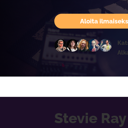
Aloita ilmaiseks
Kat
Alk
Stevie Ra