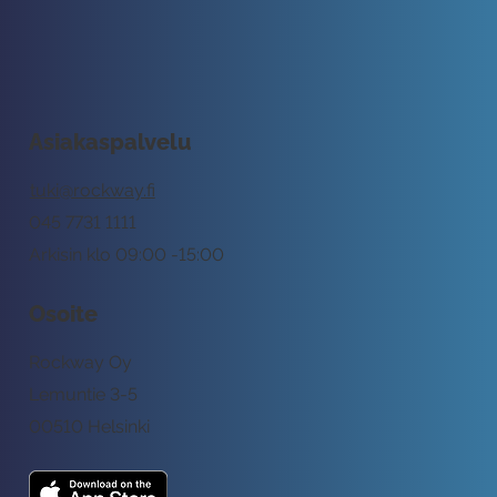
Asiakaspalvelu
tuki@rockway.fi
045 7731 1111
Arkisin klo 09:00 -15:00
Osoite
Rockway Oy
Lemuntie 3-5
00510 Helsinki