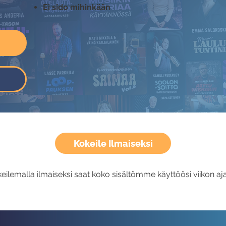
Ei sido mihinkään
Kokeile Ilmaiseksi
eilemalla ilmaiseksi saat koko sisältömme käyttöösi viikon aja