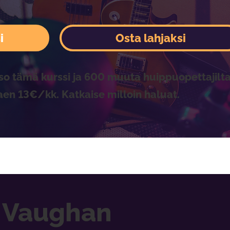
i
Osta lahjaksi
so tämä kurssi ja 600 muuta huippuopettajilta
aen 13€/kk. Katkaise milloin haluat.
y Vaughan