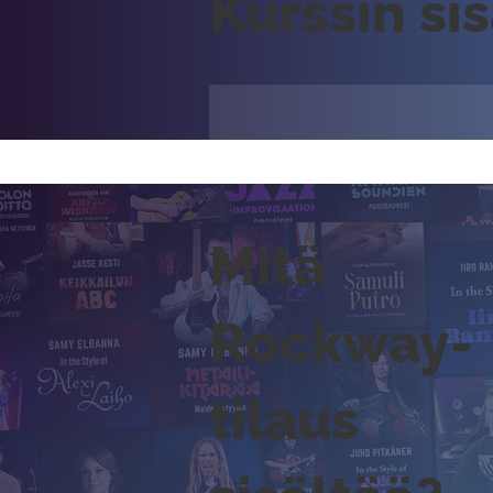
Kurssin si
Mitä
Rockway-
tilaus