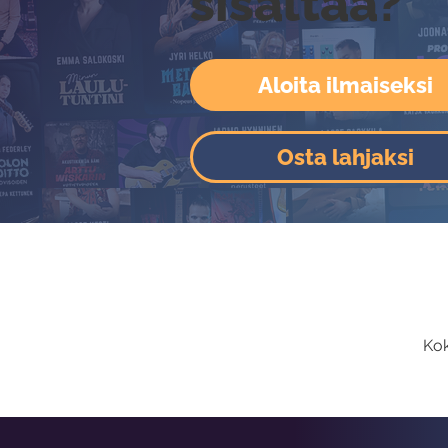
sisältää?
Aloita ilmaiseksi
Osta lahjaksi
Kok