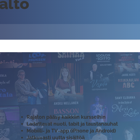
sältö
Rajaton pääsy kaikkiin kursseihin
Ladattavat nuoti, tabit ja taustanauhat
Mobiili- ja TV-app (iPhone ja Android)
Jatkuvasti uutta sisältöä