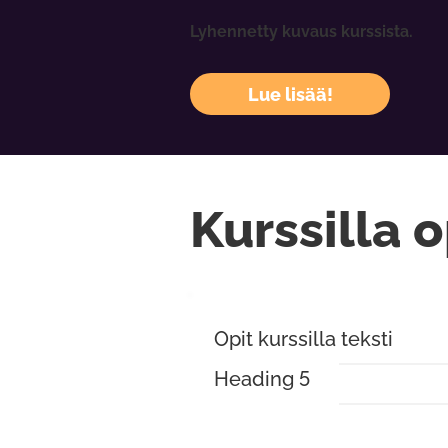
Lyhennetty kuvaus kurssista.
Lue lisää!
Kurssilla o
Opit kurssilla teksti
Heading 5