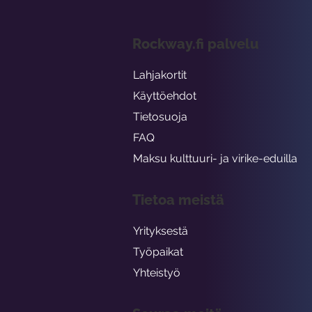
Rockway.fi palvelu
Lahjakortit
Käyttöehdot
Tietosuoja
FAQ
Maksu kulttuuri- ja virike-eduilla
Tietoa meistä
Yrityksestä
Työpaikat
Yhteistyö