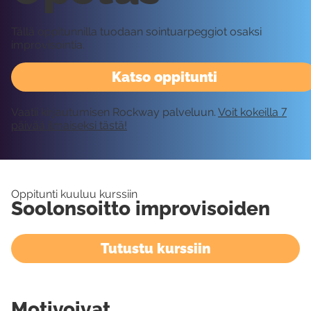
Tällä oppitunnilla tuodaan sointuarpeggiot osaksi
improvisointia.
Katso oppitunti
Vaatii kirjautumisen Rockway palveluun.
Voit kokeilla 7
päivää ilmaiseksi tästä!
Oppitunti kuuluu kurssiin
Soolonsoitto improvisoiden
Tutustu kurssiin
Motivoivat