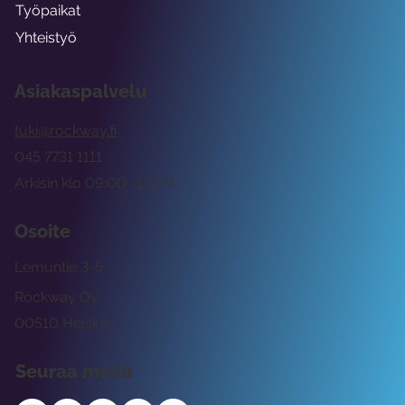
Työpaikat
Yhteistyö
Asiakaspalvelu
tuki@rockway.fi
045 7731 1111
Arkisin klo 09:00 -15:00
Osoite
Lemuntie 3-5
Rockway Oy
00510 Helsinki
Seuraa meitä