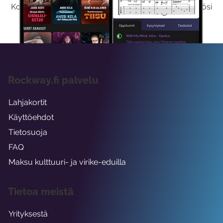
Kokeilemalla ilmaiseksi saat koko sisältömme käyttöösi
viikon ajaksi.
Rockway.fi palvelu
Lahjakortit
Käyttöehdot
Tietosuoja
FAQ
Maksu kulttuuri- ja virike-eduilla
Tietoa meistä
Yrityksestä