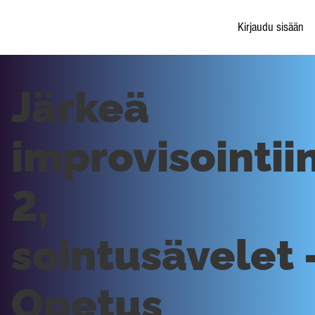
Kirjaudu sisään
Järkeä
improvisointii
2,
sointusävelet 
Opetus