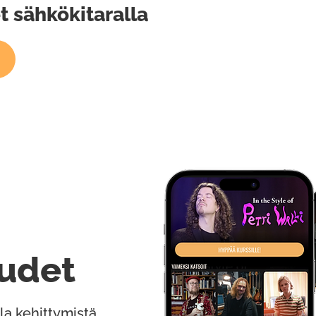
t sähkökitaralla
udet
la kehittymistä