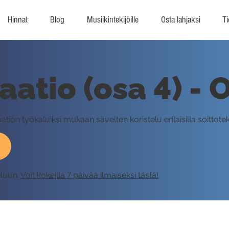
Hinnat
Blog
Musiikintekijöille
Osta lahjaksi
Ti
aatio (osa 4) - 
tion työkaluiksi mukaan sävelten koristelu erilaisilla soittotekn
eluun.
Voit kokeilla 7 päivää ilmaiseksi tästä!