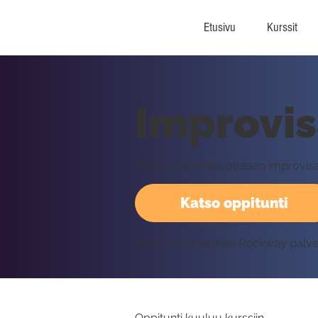
Etusivu
Kurssit
Improvis
Tällä oppitunnilla otetaan improvisaa
Katso oppitunti
Vaatii kirjautumisen Rockway palv
Oppitunti kuuluu kurssiin