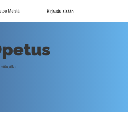
etoa Meistä
Kirjaudu sisään
Opetus
iikoilla.