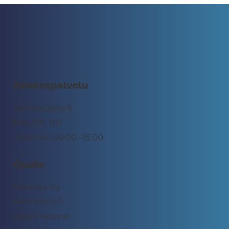
Asiakaspalvelu
tuki@rockway.fi
045 7731 1111
Arkisin klo 09:00 -15:00
Osoite
Rockway Oy
Lemuntie 3-5
00510 Helsinki