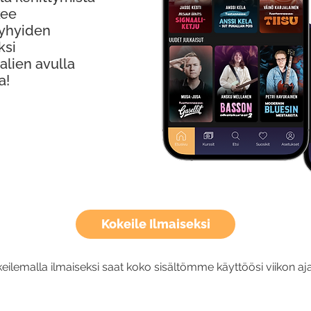
kee
Lyhyiden
ksi
alien avulla
a!
Kokeile Ilmaiseksi
eilemalla ilmaiseksi saat koko sisältömme käyttöösi viikon aja