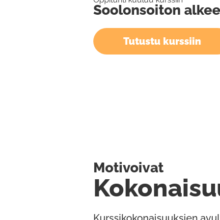
Soolonsoiton alkee
Tutustu kurssiin
Motivoivat
Kokonaisu
Kurssikokonaisuuksien avul