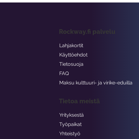
Rockway.fi palvelu
Lahjakortit
Käyttöehdot
Tietosuoja
FAQ
Maksu kulttuuri- ja virike-eduilla
Tietoa meistä
Yrityksestä
Työpaikat
Yhteistyö