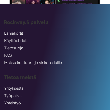
Rockway.fi palvelu
Lahjakortit
Käyttöehdot
Tietosuoja
FAQ
Maksu kulttuuri- ja virike-eduilla
Tietoa meistä
Yrityksestä
Työpaikat
Yhteistyö