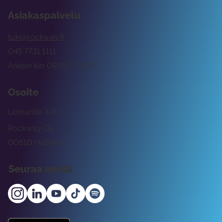
Asiakaspalvelu
tuki@rockway.fi
045 7731 1111
Arkisin klo 09:00 -15:00
Osoite
Lemuntie 3-5
Rockway Oy
00510 Helsinki
Seuraa meitä