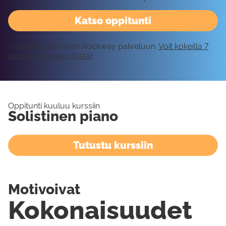
Katso oppitunti
Vaatii kirjautumisen Rockway palveluun.
Voit kokeilla 7
päivää ilmaiseksi tästä!
Oppitunti kuuluu kurssiin
Solistinen piano
Tutustu kurssiin
Motivoivat
Kokonaisuudet