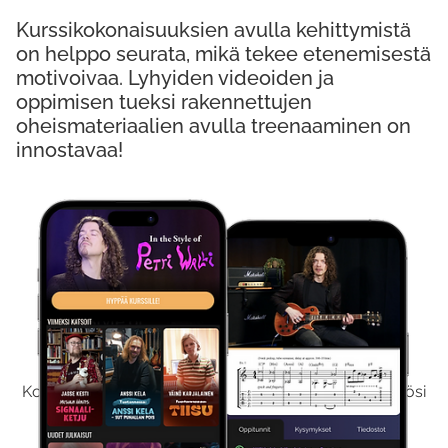
Kurssikokonaisuuksien avulla kehittymistä
on helppo seurata, mikä tekee etenemisestä
motivoivaa. Lyhyiden videoiden ja
oppimisen tueksi rakennettujen
oheismateriaalien avulla treenaaminen on
innostavaa!
Kokeile Ilmaiseksi
Kokeilemalla ilmaiseksi saat koko sisältömme käyttöösi
viikon ajaksi.