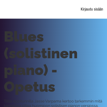
Kirjaudu sisään
Blues
(solistinen
piano) -
Opetus
Tällä oppitunnilla Jasse Varpama kertoo tarkemmin mitä
kannattaa ottaa huomioon solistisen pianon versiossa.