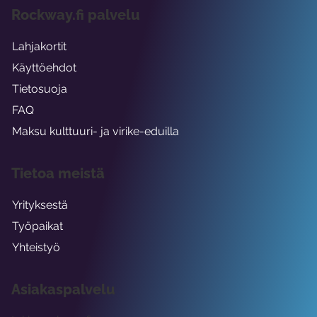
Rockway.fi palvelu
Lahjakortit
Käyttöehdot
Tietosuoja
FAQ
Maksu kulttuuri- ja virike-eduilla
Tietoa meistä
Yrityksestä
Työpaikat
Yhteistyö
Asiakaspalvelu