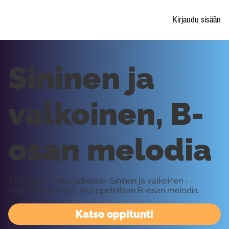
Kirjaudu sisään
Sininen ja
valkoinen, B-
osan melodia
Tällä oppitunnilla jatketaan Sininen ja valkoinen -
kappaleen parissa. Nyt opetellaan B-osan melodia.
Katso oppitunti