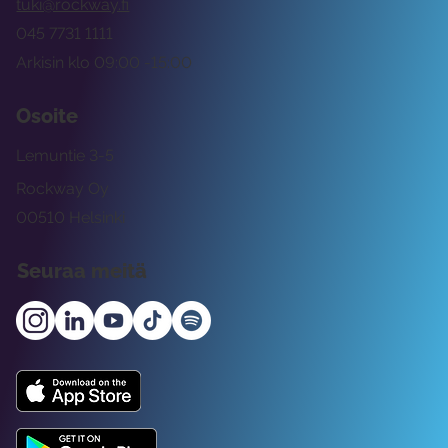
tuki@rockway.fi
045 7731 1111
Arkisin klo 09:00 -15:00
Osoite
Lemuntie 3-5
Rockway Oy
00510 Helsinki
Seuraa meitä