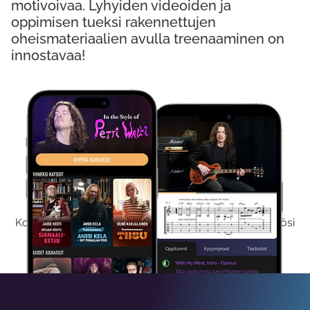
motivoivaa. Lyhyiden videoiden ja
oppimisen tueksi rakennettujen
oheismateriaalien avulla treenaaminen on
innostavaa!
Kokeile Ilmaiseksi
Kokeilemalla ilmaiseksi saat koko sisältömme käyttöösi
viikon ajaksi.