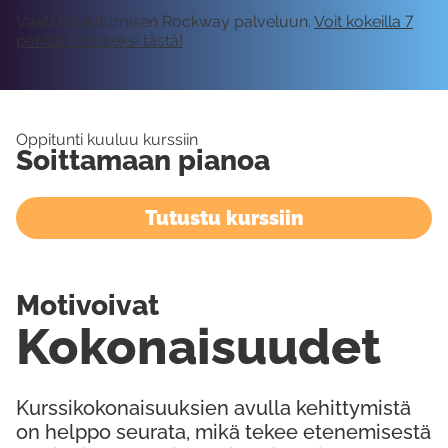
Vaatii kirjautumisen Rockway palveluun.
Voit kokeilla 7
päivää ilmaiseksi tästä!
Oppitunti kuuluu kurssiin
Soittamaan pianoa
Tutustu kurssiin
Motivoivat
Kokonaisuudet
Kurssikokonaisuuksien avulla kehittymistä
on helppo seurata, mikä tekee etenemisestä