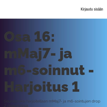
Kirjaudu sisään
Osa 16:
mMaj7- ja
m6-soinnut -
Harjoitus 1
Seuraavaksi harjoitellaan mMaj7- ja m6-sointujen drop
2 -käännöksiä.