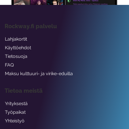
Rockway.fi palvelu
Lahjakortit
Käyttöehdot
Tietosuoja
FAQ
Maksu kulttuuri- ja virike-eduilla
Tietoa meistä
Yrityksestä
Työpaikat
Yhteistyö