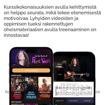
Kurssikokonaisuuksien avulla kehittymistä
on helppo seurata, mikä tekee etenemisestä
motivoivaa. Lyhyiden videoiden ja
oppimisen tueksi rakennettujen
oheismateriaalien avulla treenaaminen on
innostavaa!
Kokeile Ilmaiseksi
Kokeilemalla ilmaiseksi saat koko sisältömme käyttöösi
viikon ajaksi.