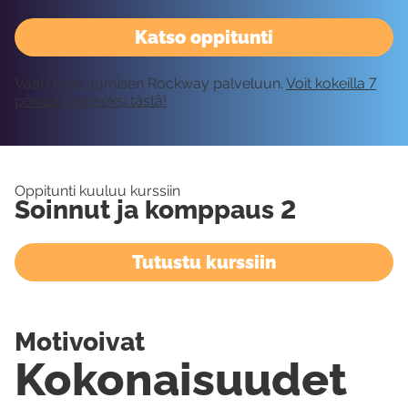
Katso oppitunti
Vaatii kirjautumisen Rockway palveluun.
Voit kokeilla 7
päivää ilmaiseksi tästä!
Oppitunti kuuluu kurssiin
Soinnut ja komppaus 2
Tutustu kurssiin
Motivoivat
Kokonaisuudet