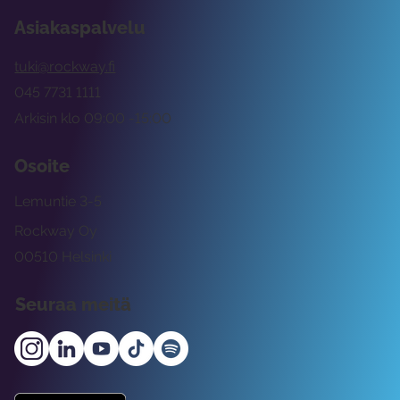
Asiakaspalvelu
tuki@rockway.fi
045 7731 1111
Arkisin klo 09:00 -15:00
Osoite
Lemuntie 3-5
Rockway Oy
00510 Helsinki
Seuraa meitä