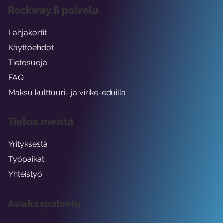
Rockway.fi palvelu
Lahjakortit
Käyttöehdot
Tietosuoja
FAQ
Maksu kulttuuri- ja virike-eduilla
Tietoa meistä
Yrityksestä
Työpaikat
Yhteistyö
Asiakaspalvelu