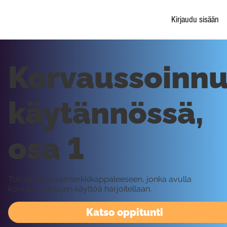
Kirjaudu sisään
Korvaussoinnu
käytännössä,
osa 1
Tutustutaan esimerkkikappaleeseen, jonka avulla
korvaussointujen käyttöä harjoitellaan.
Katso oppitunti