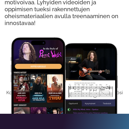
motivoivaa. Lyhyiden videoiden ja
oppimisen tueksi rakennettujen
oheismateriaalien avulla treenaaminen on
innostavaa!
Kokeile Ilmaiseksi
Kokeilemalla ilmaiseksi saat koko sisältömme käyttöösi
viikon ajaksi.