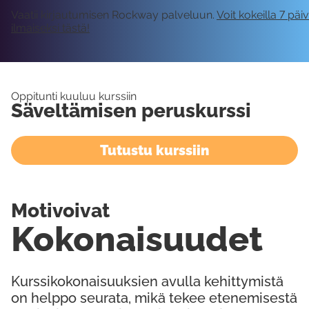
Vaatii kirjautumisen Rockway palveluun.
Voit kokeilla 7 päi
ilmaiseksi tästä!
Oppitunti kuuluu kurssiin
Säveltämisen peruskurssi
Tutustu kurssiin
Motivoivat
Kokonaisuudet
Kurssikokonaisuuksien avulla kehittymistä
on helppo seurata, mikä tekee etenemisestä