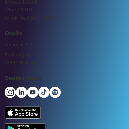
tuki@rockway.fi
045 7731 1111
Arkisin klo 09:00 -15:00
Osoite
Lemuntie 3-5
Rockway Oy
00510 Helsinki
Seuraa meitä