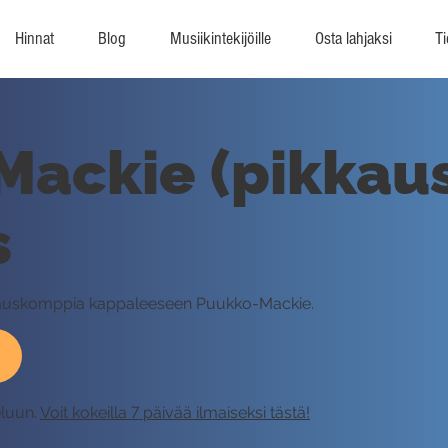
Hinnat
Blog
Musiikintekijöille
Osta lahjaksi
Ti
ackie (pikkaus 
s
pikkauskomppia kappaleeseen Puukko-Mackie.
eluun.
Voit kokeilla 7 päivää ilmaiseksi tästä!