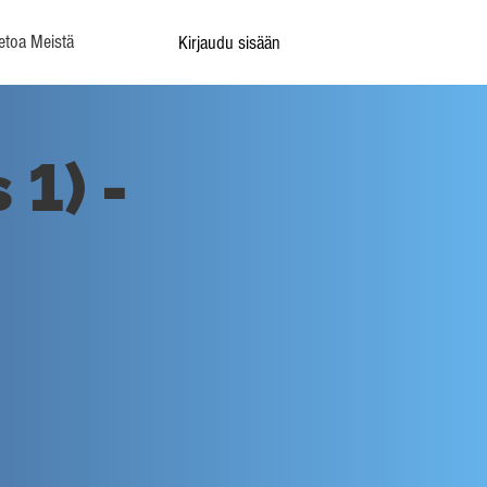
etoa Meistä
Kirjaudu sisään
1) -