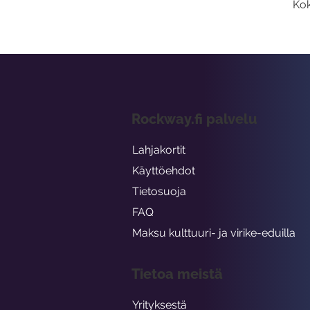
Kok
Rockway.fi palvelu
Lahjakortit
Käyttöehdot
Tietosuoja
FAQ
Maksu kulttuuri- ja virike-eduilla
Tietoa meistä
Yrityksestä