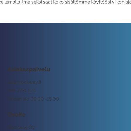
eilemalla ilmaiseksi saat koko sisältömme käyttöösi viikon aja
Asiakaspalvelu
tuki@rockway.fi
045 7731 1111
Arkisin klo 09:00 -15:00
Osoite
Rockway Oy