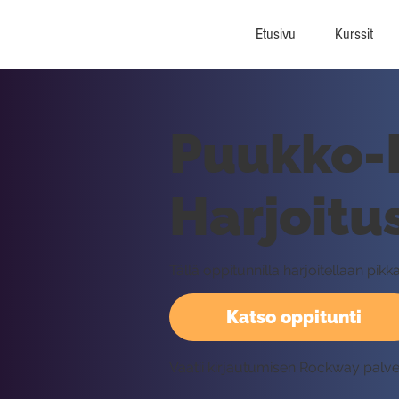
Etusivu
Kurssit
Puukko-M
Harjoitu
Tällä oppitunnilla harjoitellaan 
Katso oppitunti
Vaatii kirjautumisen Rockway palv