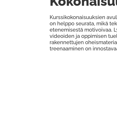
Kokonaisu
Kurssikokonaisuuksien avul
on helppo seurata, mikä te
etenemisestä motivoivaa. 
videoiden ja oppimisen tue
rakennettujen oheismateria
treenaaminen on innostava