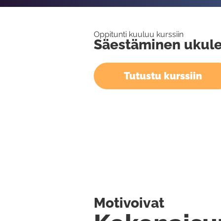
Oppitunti kuuluu kurssiin
Säestäminen ukule
Tutustu kurssiin
Motivoivat