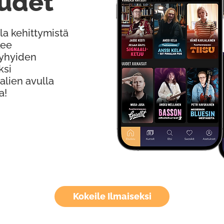
udet
la kehittymistä
kee
Lyhyiden
ksi
alien avulla
a!
Kokeile Ilmaiseksi