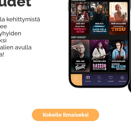
udet
la kehittymistä
kee
Lyhyiden
ksi
alien avulla
a!
Kokeile Ilmaiseksi