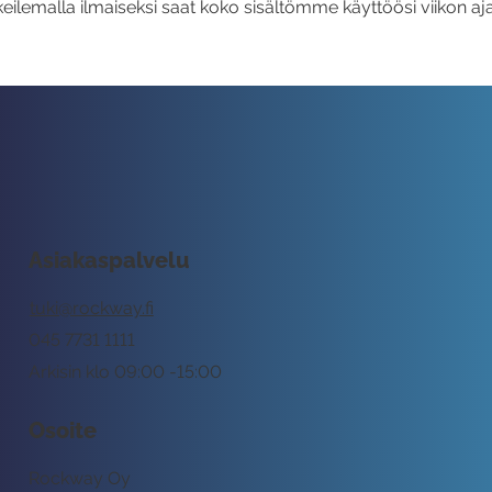
eilemalla ilmaiseksi saat koko sisältömme käyttöösi viikon aja
Asiakaspalvelu
tuki@rockway.fi
045 7731 1111
Arkisin klo 09:00 -15:00
Osoite
Rockway Oy