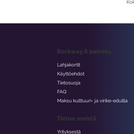
Kok
Rockway.fi palvelu
Lahjakortit
Käyttöehdot
Tietosuoja
FAQ
Maksu kulttuuri- ja virike-eduilla
Tietoa meistä
Yrityksestä