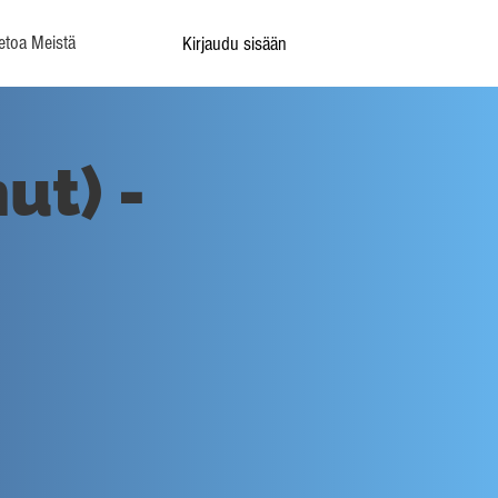
etoa Meistä
Kirjaudu sisään
ut) -