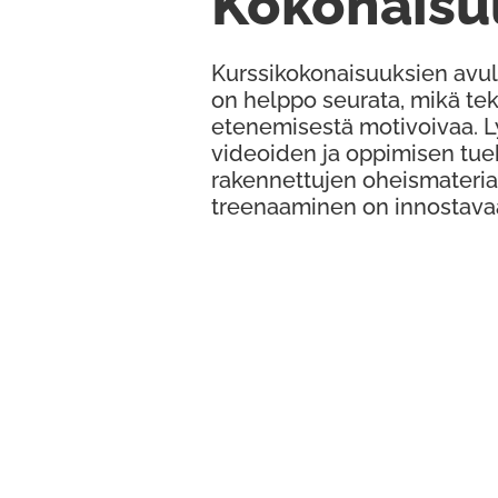
Kokonaisu
Kurssikokonaisuuksien avul
on helppo seurata, mikä te
etenemisestä motivoivaa. 
videoiden ja oppimisen tue
rakennettujen oheismateria
treenaaminen on innostava