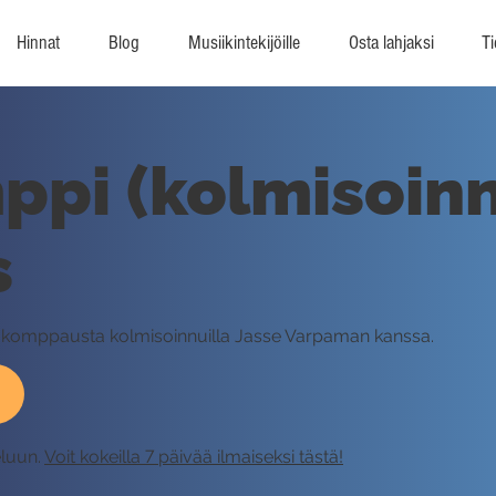
Hinnat
Blog
Musiikintekijöille
Osta lahjaksi
Ti
pi (kolmisoinn
s
op-komppausta kolmisoinnuilla Jasse Varpaman kanssa.
eluun.
Voit kokeilla 7 päivää ilmaiseksi tästä!