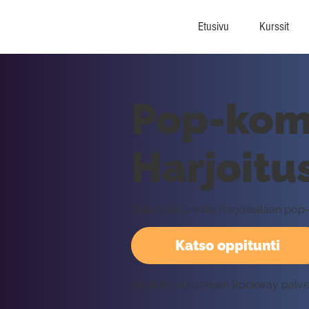
Etusivu
Kurssit
Pop-komp
Harjoitu
Tällä oppitunnilla harjoitellaan p
Katso oppitunti
Vaatii kirjautumisen Rockway palv