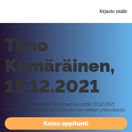
Kirjaudu sisään
Timo
Kämäräinen,
15.12.2021
Timo Kämäräisen Rig Rundown kuvattiin 15.12.2021
Helsingin Tavastialla Olavi Uusivirran keikan yhteydessä.
Katso oppitunti