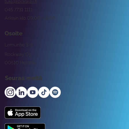
tuki@rockway.fi
045 7731 1111
Arkisin klo 09:00 -15:00
Osoite
Lemuntie 3-5
Rockway Oy
00510 Helsinki
Seuraa meitä