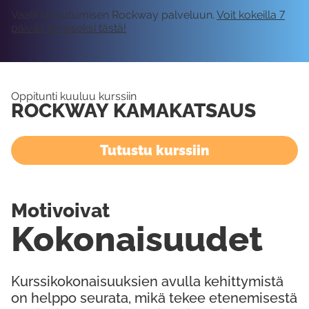
Vaatii kirjautumisen Rockway palveluun.
Voit kokeilla 7
päivää ilmaiseksi tästä!
Oppitunti kuuluu kurssiin
ROCKWAY KAMAKATSAUS
Tutustu kurssiin
Motivoivat
Kokonaisuudet
Kurssikokonaisuuksien avulla kehittymistä
on helppo seurata, mikä tekee etenemisestä