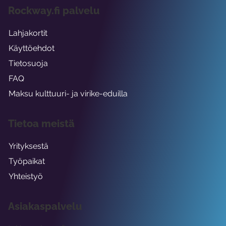
Rockway.fi palvelu
Lahjakortit
Käyttöehdot
Tietosuoja
FAQ
Maksu kulttuuri- ja virike-eduilla
Tietoa meistä
Yrityksestä
Työpaikat
Yhteistyö
Asiakaspalvelu