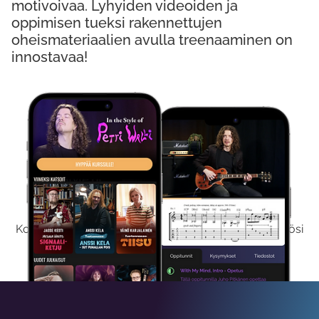
motivoivaa. Lyhyiden videoiden ja
oppimisen tueksi rakennettujen
oheismateriaalien avulla treenaaminen on
innostavaa!
Kokeile Ilmaiseksi
Kokeilemalla ilmaiseksi saat koko sisältömme käyttöösi
viikon ajaksi.