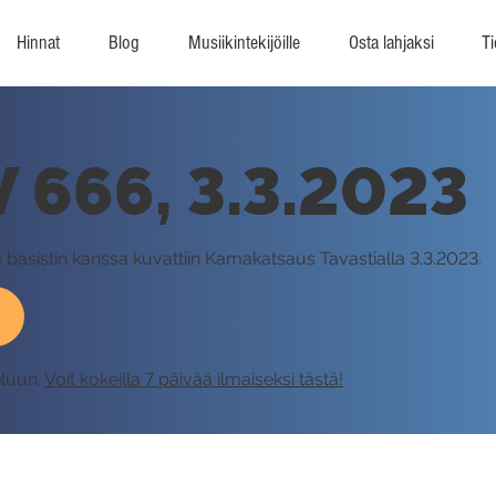
Hinnat
Blog
Musiikintekijöille
Osta lahjaksi
Ti
V 666, 3.3.2023
a basistin kanssa kuvattiin Kamakatsaus Tavastialla 3.3.2023.
eluun.
Voit kokeilla 7 päivää ilmaiseksi tästä!