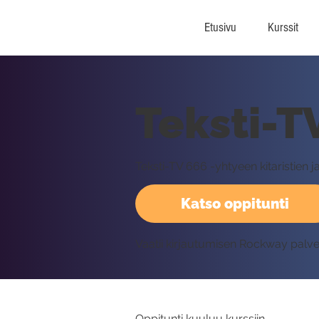
Etusivu
Kurssit
Teksti-T
Teksti-TV 666 -yhtyeen kitaristien j
Katso oppitunti
Vaatii kirjautumisen Rockway palv
Oppitunti kuuluu kurssiin