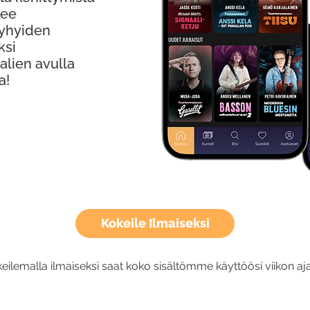
kee
Lyhyiden
ksi
alien avulla
a!
Kokeile Ilmaiseksi
eilemalla ilmaiseksi saat koko sisältömme käyttöösi viikon aja