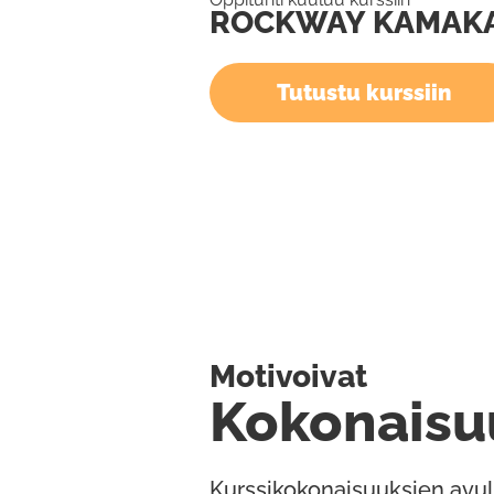
ROCKWAY KAMAK
Tutustu kurssiin
Motivoivat
Kokonaisu
Kurssikokonaisuuksien avul