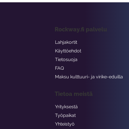
Rockway.fi palvelu
Lahjakortit
Käyttöehdot
Tietosuoja
FAQ
Maksu kulttuuri- ja virike-eduilla
Tietoa meistä
Yrityksestä
Työpaikat
Yhteistyö