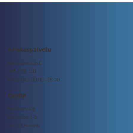
Asiakaspalvelu
tuki@rockway.fi
045 7731 1111
Arkisin klo 09:00 -15:00
Osoite
Rockway Oy
Lemuntie 3-5
00510 Helsinki