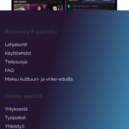
Rockway.fi palvelu
Lahjakortit
Käyttöehdot
Tietosuoja
FAQ
Maksu kulttuuri- ja virike-eduilla
Tietoa meistä
Yrityksestä
Työpaikat
Yhteistyö