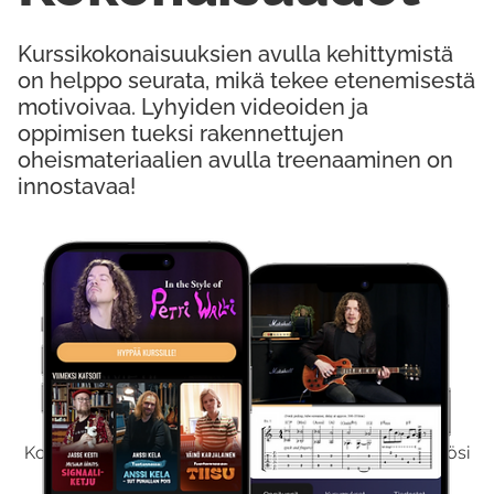
Kurssikokonaisuuksien avulla kehittymistä
on helppo seurata, mikä tekee etenemisestä
motivoivaa. Lyhyiden videoiden ja
oppimisen tueksi rakennettujen
oheismateriaalien avulla treenaaminen on
innostavaa!
Kokeile Ilmaiseksi
Kokeilemalla ilmaiseksi saat koko sisältömme käyttöösi
viikon ajaksi.