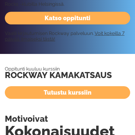
Rocks -klubilla Helsingissä.
Katso oppitunti
Vaatii kirjautumisen Rockway palveluun.
Voit kokeilla 7
päivää ilmaiseksi tästä!
Oppitunti kuuluu kurssiin
ROCKWAY KAMAKATSAUS
Tutustu kurssiin
Motivoivat
Kokonaisuudet