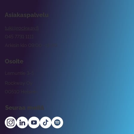
Asiakaspalvelu
tuki@rockway.fi
045 7731 1111
Arkisin klo 09:00 -15:00
Osoite
Lemuntie 3-5
Rockway Oy
00510 Helsinki
Seuraa meitä