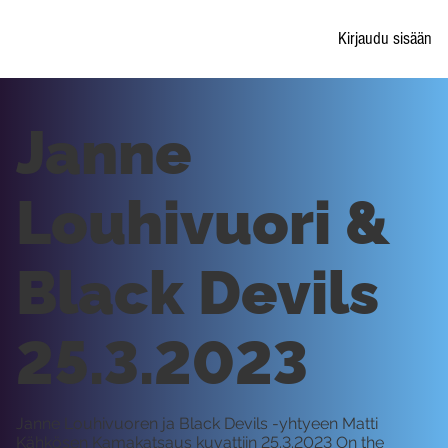
Kirjaudu sisään
Janne
Louhivuori &
Black Devils
25.3.2023
Janne Louhivuoren ja Black Devils -yhtyeen Matti
Kähkösen Kamakatsaus kuvattiin 25.3.2023 On the