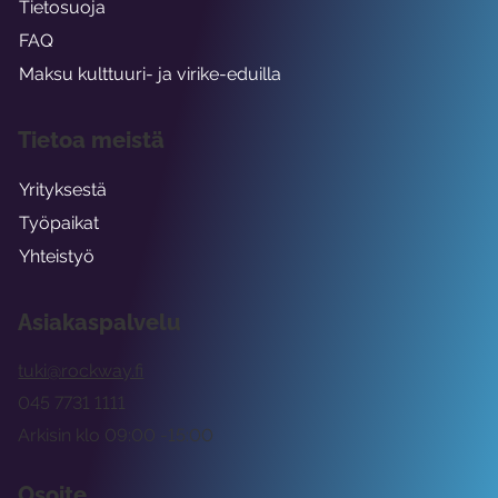
Tietosuoja
FAQ
Maksu kulttuuri- ja virike-eduilla
Tietoa meistä
Yrityksestä
Työpaikat
Yhteistyö
Asiakaspalvelu
tuki@rockway.fi
045 7731 1111
Arkisin klo 09:00 -15:00
Osoite