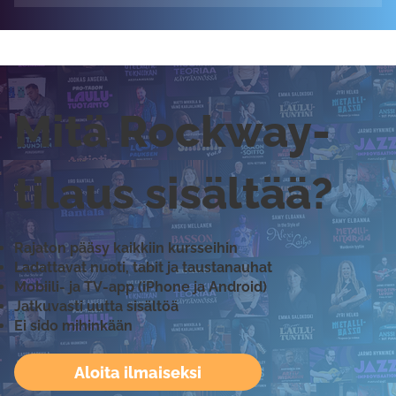
Mitä Rockway-
tilaus sisältää?
Rajaton pääsy kaikkiin kursseihin
Ladattavat nuoti, tabit ja taustanauhat
Mobiili- ja TV-app (iPhone ja Android)
Jatkuvasti uutta sisältöä
Ei sido mihinkään
Aloita ilmaiseksi