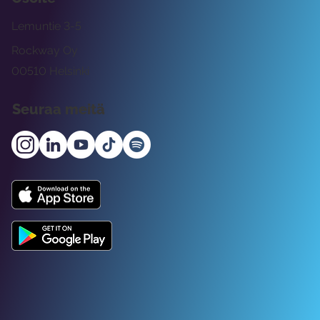
Lemuntie 3-5
Rockway Oy
00510 Helsinki
Seuraa meitä