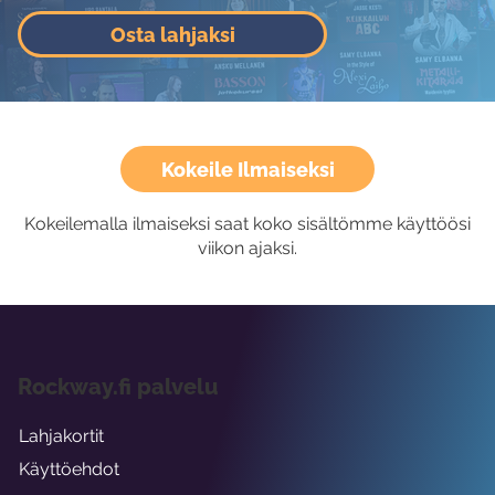
Osta lahjaksi
Kokeile Ilmaiseksi
Kokeilemalla ilmaiseksi saat koko sisältömme käyttöösi
viikon ajaksi.
Rockway.fi palvelu
Lahjakortit
Käyttöehdot