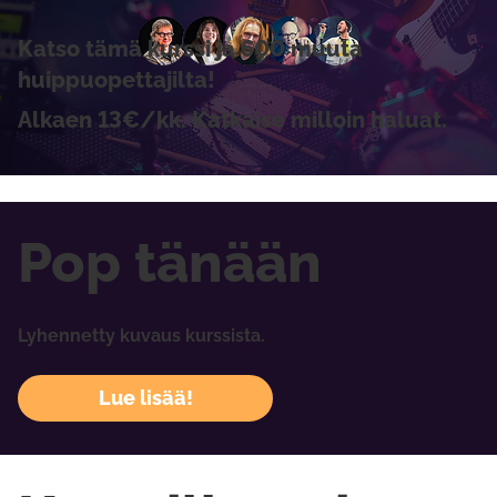
Katso tämä kurssi ja 600 muuta
huippuopettajilta!
Alkaen 13€/kk. Katkaise milloin haluat.
Pop tänään
Lyhennetty kuvaus kurssista.
Lue lisää!