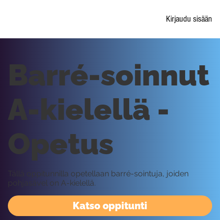
Kirjaudu sisään
Barré-soinnut
A-kielellä -
Opetus
Tällä oppitunnilla opetellaan barré-sointuja, joiden
pohjasävel on A-kielellä.
Katso oppitunti