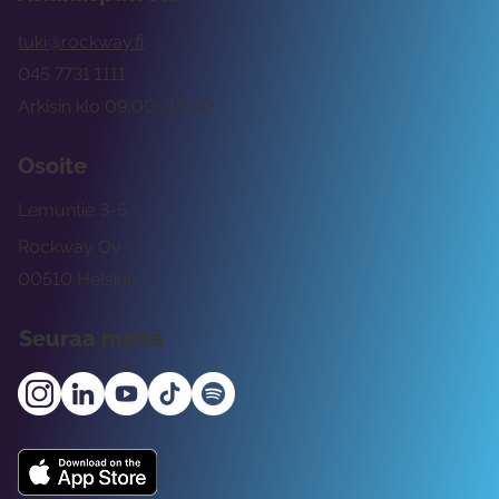
tuki@rockway.fi
045 7731 1111
Arkisin klo 09:00 -15:00
Osoite
Lemuntie 3-5
Rockway Oy
00510 Helsinki
Seuraa meitä