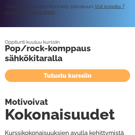
Vaatii kirjautumisen Rockway palveluun.
Voit kokeilla 7
päivää ilmaiseksi tästä!
Oppitunti kuuluu kurssiin
Pop/rock-komppaus
sähkökitaralla
Tutustu kurssiin
Motivoivat
Kokonaisuudet
Kurssikokonaisuuksien avulla kehittymistä