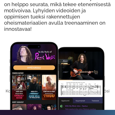
on helppo seurata, mikä tekee etenemisestä
motivoivaa. Lyhyiden videoiden ja
oppimisen tueksi rakennettujen
oheismateriaalien avulla treenaaminen on
innostavaa!
Kokeile Ilmaiseksi
Kokeilemalla ilmaiseksi saat koko sisältömme käyttöösi
viikon ajaksi.