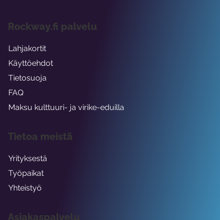
Rockway.fi palvelu
Lahjakortit
Käyttöehdot
Tietosuoja
FAQ
Maksu kulttuuri- ja virike-eduilla
Tietoa meistä
Yrityksestä
Työpaikat
Yhteistyö
Asiakaspalvelu