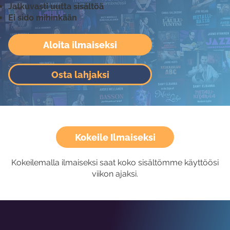
Jatkuvasti uutta sisältöä
Ei sido mihinkään
Aloita ilmaiseksi
Osta lahjaksi
Kokeile Ilmaiseksi
Kokeilemalla ilmaiseksi saat koko sisältömme käyttöösi
viikon ajaksi.