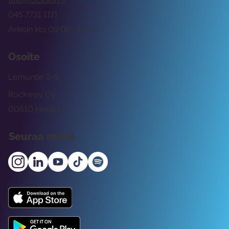
045 7731 1111
Arkisin klo 09:00 -15:00
Osoite
Lemuntie 3-5
Rockway Oy
00510 Helsinki
Seuraa meitä