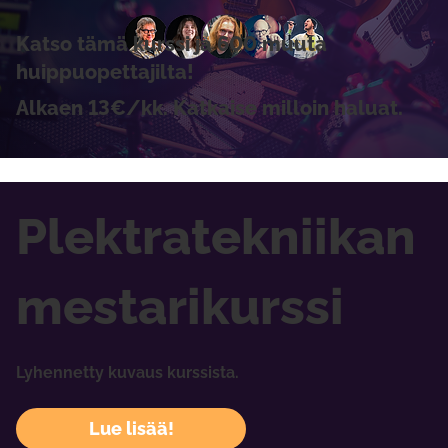
Katso tämä kurssi ja 600 muuta
huippuopettajilta!
Alkaen 13€/kk. Katkaise milloin haluat.
Plektratekniikan
mestarikurssi
Lyhennetty kuvaus kurssista.
Lue lisää!