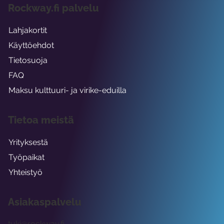
Rockway.fi palvelu
Lahjakortit
Käyttöehdot
Tietosuoja
FAQ
Maksu kulttuuri- ja virike-eduilla
Tietoa meistä
Yrityksestä
Työpaikat
Yhteistyö
Asiakaspalvelu
tuki@rockway.fi