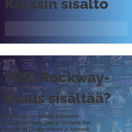
Kurssin sisältö
Mitä Rockway-
tilaus sisältää?
Rajaton pääsy kaikkiin kursseihin
Ladattavat nuoti, tabit ja taustanauhat
Mobiili- ja TV-app (iPhone ja Android)