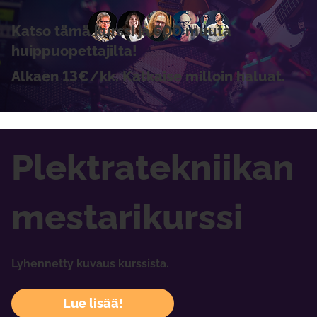
Katso tämä kurssi ja 600 muuta
huippuopettajilta!
Alkaen 13€/kk. Katkaise milloin haluat.
Plektratekniikan
mestarikurssi
Lyhennetty kuvaus kurssista.
Lue lisää!