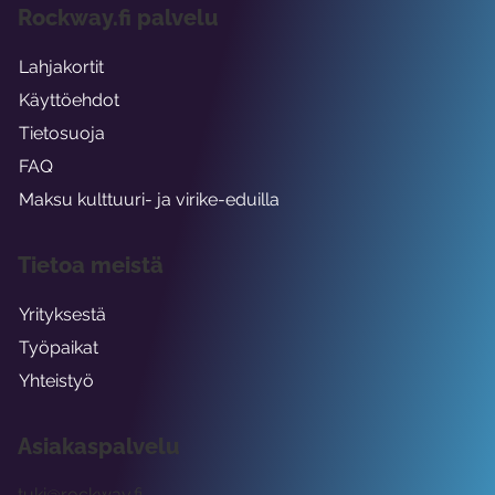
Rockway.fi palvelu
Lahjakortit
Käyttöehdot
Tietosuoja
FAQ
Maksu kulttuuri- ja virike-eduilla
Tietoa meistä
Yrityksestä
Työpaikat
Yhteistyö
Asiakaspalvelu
tuki@rockway.fi