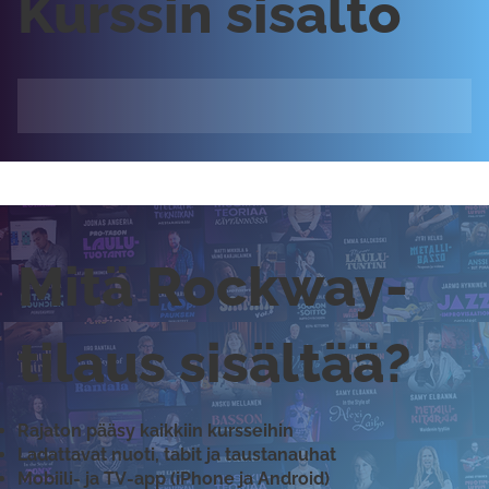
Kurssin sisältö
Mitä Rockway-
tilaus sisältää?
Rajaton pääsy kaikkiin kursseihin
Ladattavat nuoti, tabit ja taustanauhat
Mobiili- ja TV-app (iPhone ja Android)