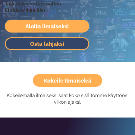
Jatkuvasti uutta sisältöä
Ei sido mihinkään
Aloita ilmaiseksi
Osta lahjaksi
Kokeile Ilmaiseksi
Kokeilemalla ilmaiseksi saat koko sisältömme käyttöösi
viikon ajaksi.