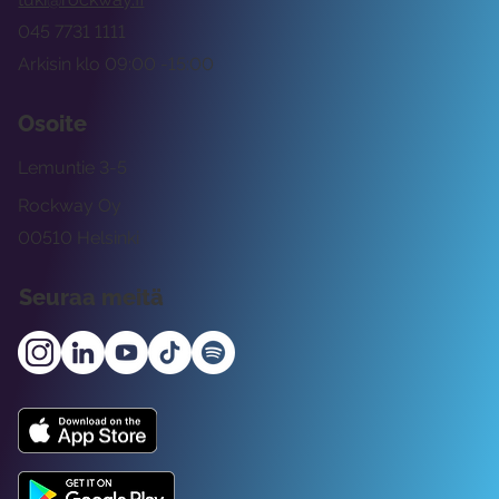
045 7731 1111
Arkisin klo 09:00 -15:00
Osoite
Lemuntie 3-5
Rockway Oy
00510 Helsinki
Seuraa meitä