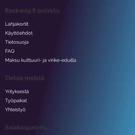
Rockway.fi palvelu
Lahjakortit
Käyttöehdot
Tietosuoja
FAQ
Maksu kulttuuri- ja virike-eduilla
Tietoa meistä
Yrityksestä
Työpaikat
Yhteistyö
Asiakaspalvelu