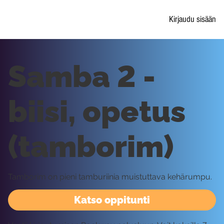
Kirjaudu sisään
Samba 2 -
biisi, opetus
(tamborim)
Tamborim on pieni tamburiinia muistuttava kehärumpu.
Katso oppitunti