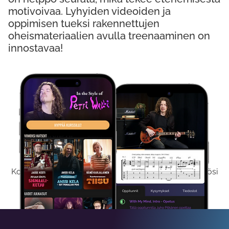
motivoivaa. Lyhyiden videoiden ja
oppimisen tueksi rakennettujen
oheismateriaalien avulla treenaaminen on
innostavaa!
Kokeile Ilmaiseksi
Kokeilemalla ilmaiseksi saat koko sisältömme käyttöösi
viikon ajaksi.