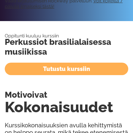
Vaatii kirjautumisen Rockway palveluun.
Voit kokeilla 7
päivää ilmaiseksi tästä!
Oppitunti kuuluu kurssiin
Perkussiot brasilialaisessa
musiikissa
Tutustu kurssiin
Motivoivat
Kokonaisuudet
Kurssikokonaisuuksien avulla kehittymistä
on helppo seurata, mikä tekee etenemisestä