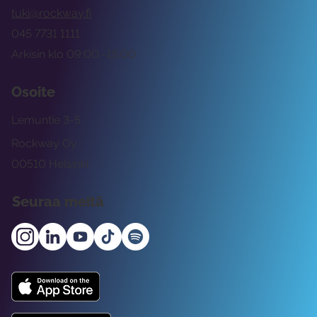
tuki@rockway.fi
045 7731 1111
Arkisin klo 09:00 -15:00
Osoite
Lemuntie 3-5
Rockway Oy
00510 Helsinki
Seuraa meitä