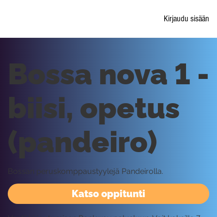
Kirjaudu sisään
Bossa nova 1 -
biisi, opetus
(pandeiro)
Bossan peruskomppaustyylejä Pandeirolla.
Katso oppitunti