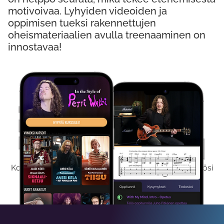
motivoivaa. Lyhyiden videoiden ja
oppimisen tueksi rakennettujen
oheismateriaalien avulla treenaaminen on
innostavaa!
Kokeile Ilmaiseksi
Kokeilemalla ilmaiseksi saat koko sisältömme käyttöösi
viikon ajaksi.