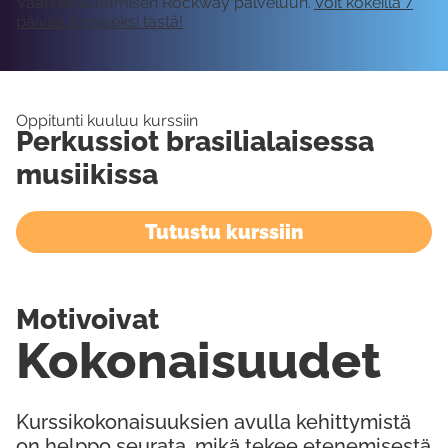
Vaatii kirjautumisen Rockway palveluun.
Voit kokeilla 7
päivää ilmaiseksi tästä!
Oppitunti kuuluu kurssiin
Perkussiot brasilialaisessa
musiikissa
Tutustu kurssiin
Motivoivat
Kokonaisuudet
Kurssikokonaisuuksien avulla kehittymistä
on helppo seurata, mikä tekee etenemisestä