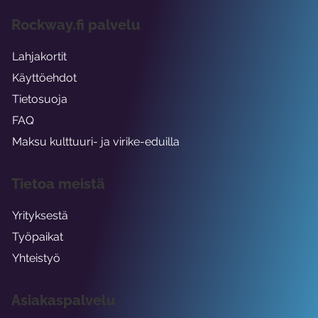
Rockway.fi palvelu
Lahjakortit
Käyttöehdot
Tietosuoja
FAQ
Maksu kulttuuri- ja virike-eduilla
Tietoa meistä
Yrityksestä
Työpaikat
Yhteistyö
Asiakaspalvelu