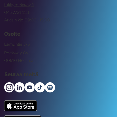
tuki@rockway.fi
045 7731 1111
Arkisin klo 09:00 -15:00
Osoite
Lemuntie 3-5
Rockway Oy
00510 Helsinki
Seuraa meitä