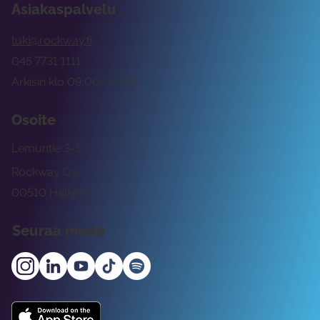
Asiakaspalvelu
tuki@rockway.fi
045 7731 1111
Arkisin klo 09:00 -15:00
Osoite
Lemuntie 3-5
Rockway Oy
00510 Helsinki
Seuraa meitä