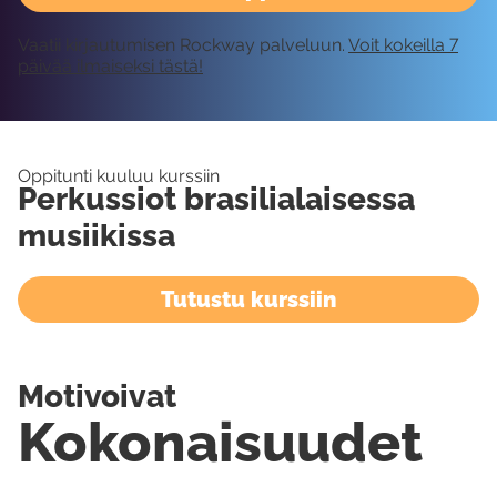
Vaatii kirjautumisen Rockway palveluun.
Voit kokeilla 7
päivää ilmaiseksi tästä!
Oppitunti kuuluu kurssiin
Perkussiot brasilialaisessa
musiikissa
Tutustu kurssiin
Motivoivat
Kokonaisuudet