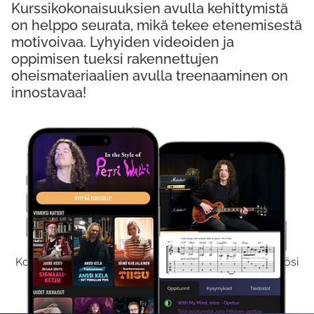
Kurssikokonaisuuksien avulla kehittymistä
on helppo seurata, mikä tekee etenemisestä
motivoivaa. Lyhyiden videoiden ja
oppimisen tueksi rakennettujen
oheismateriaalien avulla treenaaminen on
innostavaa!
Kokeile Ilmaiseksi
Kokeilemalla ilmaiseksi saat koko sisältömme käyttöösi
viikon ajaksi.