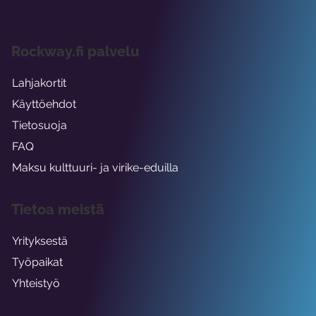
Rockway.fi palvelu
Lahjakortit
Käyttöehdot
Tietosuoja
FAQ
Maksu kulttuuri- ja virike-eduilla
Tietoa meistä
Yrityksestä
Työpaikat
Yhteistyö