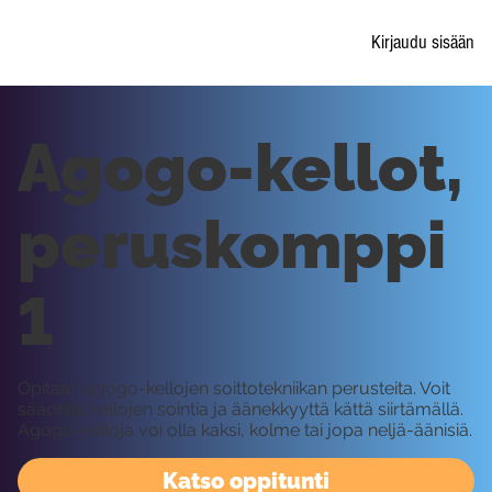
Kirjaudu sisään
Agogo-kellot,
peruskomppi
1
Opitaan agogo-kellojen soittotekniikan perusteita. Voit
säädellä kellojen sointia ja äänekkyyttä kättä siirtämällä.
Agogo-kelloja voi olla kaksi, kolme tai jopa neljä-äänisiä.
Katso oppitunti