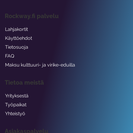
Rockway.fi palvelu
Lahjakortit
Käyttöehdot
Tietosuoja
FAQ
Maksu kulttuuri- ja virike-eduilla
Tietoa meistä
Yrityksestä
Työpaikat
Yhteistyö
Asiakaspalvelu