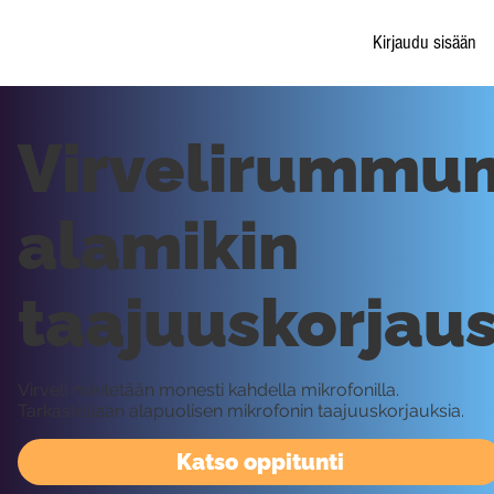
Kirjaudu sisään
Virvelirummu
alamikin
taajuuskorjau
Virveli mikitetään monesti kahdella mikrofonilla.
Tarkastellaan alapuolisen mikrofonin taajuuskorjauksia.
Katso oppitunti