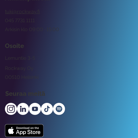
tuki@rockway.fi
045 7731 1111
Arkisin klo 09:00 -15:00
Osoite
Lemuntie 3-5
Rockway Oy
00510 Helsinki
Seuraa meitä