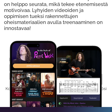
on helppo seurata, mikä tekee etenemisestä
motivoivaa. Lyhyiden videoiden ja
oppimisen tueksi rakennettujen
oheismateriaalien avulla treenaaminen on
innostavaa!
Kokeile Ilmaiseksi
Kokeilemalla ilmaiseksi saat koko sisältömme käyttöösi
viikon ajaksi.