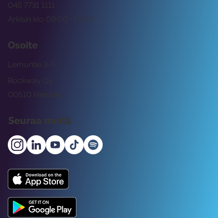
045 7731 1111
Arkisin klo 09:00 -15:00
Osoite
Lemuntie 3-5
Rockway Oy
00510 Helsinki
Seuraa meitä