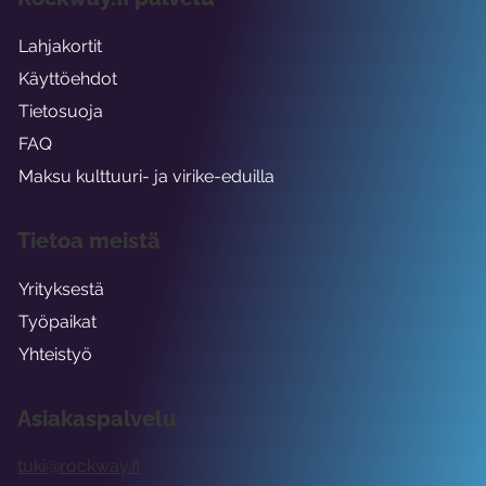
Lahjakortit
Käyttöehdot
Tietosuoja
FAQ
Maksu kulttuuri- ja virike-eduilla
Tietoa meistä
Yrityksestä
Työpaikat
Yhteistyö
Asiakaspalvelu
tuki@rockway.fi