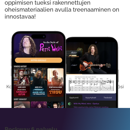
oppimisen tueksi rakennettujen
oheismateriaalien avulla treenaaminen on
innostavaa!
Kokeile Ilmaiseksi
Kokeilemalla ilmaiseksi saat koko sisältömme käyttöösi
viikon ajaksi.
Rockway.fi palvelu