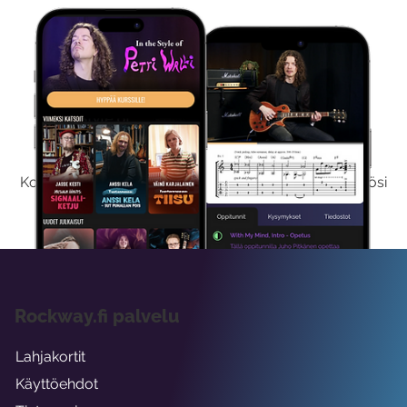
Kokeile Ilmaiseksi
Kokeilemalla ilmaiseksi saat koko sisältömme käyttöösi
viikon ajaksi.
Rockway.fi palvelu
Lahjakortit
Käyttöehdot