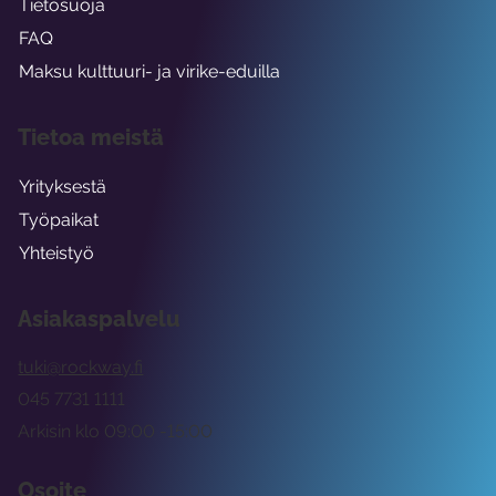
Tietosuoja
FAQ
Maksu kulttuuri- ja virike-eduilla
Tietoa meistä
Yrityksestä
Työpaikat
Yhteistyö
Asiakaspalvelu
tuki@rockway.fi
045 7731 1111
Arkisin klo 09:00 -15:00
Osoite