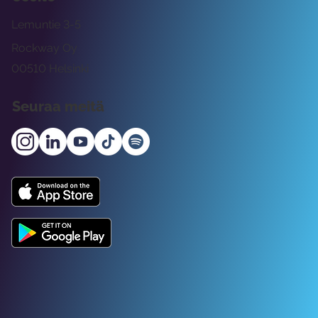
Lemuntie 3-5
Rockway Oy
00510 Helsinki
Seuraa meitä