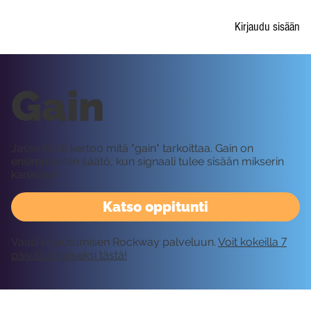
Kirjaudu sisään
Gain
Jasse Kesti kertoo mitä "gain" tarkoittaa. Gain on
ensimmäinen säätö, kun signaali tulee sisään mikserin
kanavaan.
Katso oppitunti
Vaatii kirjautumisen Rockway palveluun.
Voit kokeilla 7
päivää ilmaiseksi tästä!