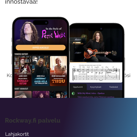
innostavaa!
Kokeile Ilmaiseksi
Kokeilemalla ilmaiseksi saat koko sisältömme käyttöösi
viikon ajaksi.
Rockway.fi palvelu
Lahjakortit