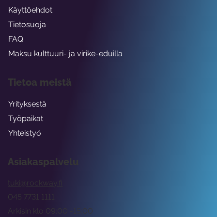
Käyttöehdot
Tietosuoja
FAQ
Maksu kulttuuri- ja virike-eduilla
Tietoa meistä
Yrityksestä
Työpaikat
Yhteistyö
Asiakaspalvelu
tuki@rockway.fi
045 7731 1111
Arkisin klo 09:00 -15:00