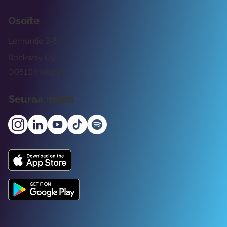
Osoite
Lemuntie 3-5
Rockway Oy
00510 Helsinki
Seuraa meitä