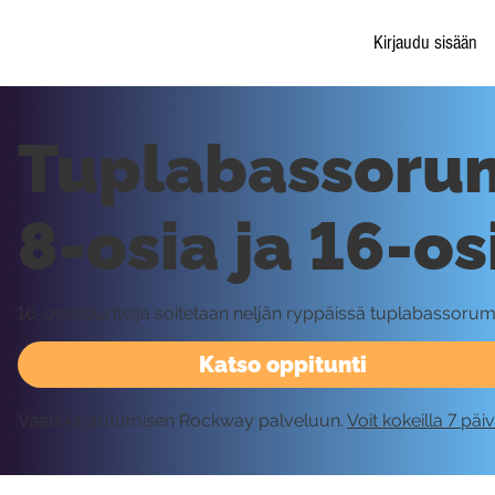
Kirjaudu sisään
Tuplabassorum
8-osia ja 16-os
16-osaspurtteija soitetaan neljän ryppäissä tuplabassorummui
Katso oppitunti
Vaatii kirjautumisen Rockway palveluun.
Voit kokeilla 7 päi