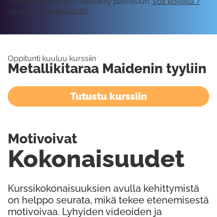
Vaatii kirjautumisen Rockway palveluun.
Voit kokeilla 7
päivää ilmaiseksi tästä!
Oppitunti kuuluu kurssiin
Metallikitaraa Maidenin tyyliin
Tutustu kurssiin
Motivoivat
Kokonaisuudet
Kurssikokonaisuuksien avulla kehittymistä
on helppo seurata, mikä tekee etenemisestä
motivoivaa. Lyhyiden videoiden ja