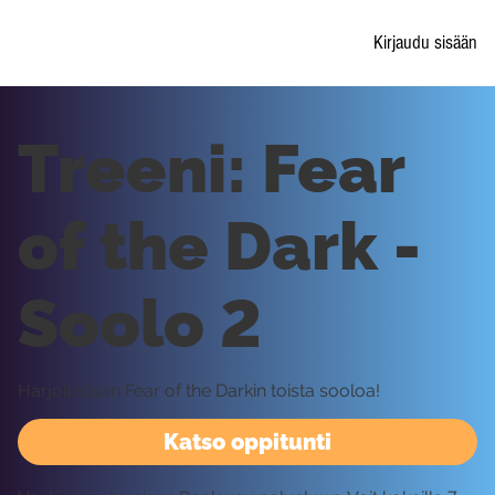
Kirjaudu sisään
Treeni: Fear
of the Dark -
Soolo 2
Harjoitellaan Fear of the Darkin toista sooloa!
Katso oppitunti