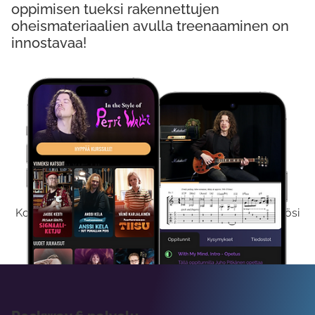
oppimisen tueksi rakennettujen
oheismateriaalien avulla treenaaminen on
innostavaa!
Kokeile Ilmaiseksi
Kokeilemalla ilmaiseksi saat koko sisältömme käyttöösi
viikon ajaksi.