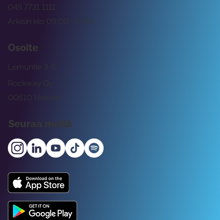
045 7731 1111
Arkisin klo 09:00 -15:00
Osoite
Lemuntie 3-5
Rockway Oy
00510 Helsinki
Seuraa meitä