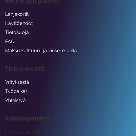
Rockway.fi palvelu
Lahjakortit
Käyttöehdot
Tietosuoja
FAQ
Maksu kulttuuri- ja virike-eduilla
Tietoa meistä
Yrityksestä
Työpaikat
Yhteistyö
Asiakaspalvelu
tuki@rockway.fi