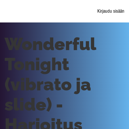
Kirjaudu sisään
Wonderful
Tonight
(vibrato ja
slide) -
Harjoitus