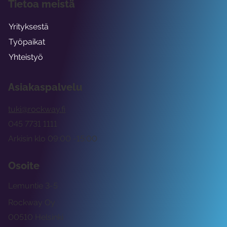
Tietoa meistä
Yrityksestä
Työpaikat
Yhteistyö
Asiakaspalvelu
tuki@rockway.fi
045 7731 1111
Arkisin klo 09:00 -15:00
Osoite
Lemuntie 3-5
Rockway Oy
00510 Helsinki