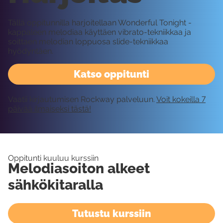
Tällä oppitunnilla harjoitellaan Wonderful Tonight -
kappaleen melodiaa käyttäen vibrato-tekniikkaa ja
soittaen melodian loppuosa slide-tekniikkaa
hyödyntäen.
Katso oppitunti
Vaatii kirjautumisen Rockway palveluun.
Voit kokeilla 7
päivää ilmaiseksi tästä!
Oppitunti kuuluu kurssiin
Melodiasoiton alkeet
sähkökitaralla
Tutustu kurssiin