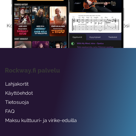
Kokeile Ilmaiseksi
Kokeilemalla ilmaiseksi saat koko sisältömme käyttöösi
viikon ajaksi.
Rockway.fi palvelu
Lahjakortit
Käyttöehdot
Tietosuoja
FAQ
Maksu kulttuuri- ja virike-eduilla