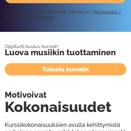
Vaatii kirjautumisen Rockway palveluun.
Voit kokeilla 7
päivää ilmaiseksi tästä!
Oppitunti kuuluu kurssiin
Luova musiikin tuottaminen
Tutustu kurssiin
Motivoivat
Kokonaisuudet
Kurssikokonaisuuksien avulla kehittymistä