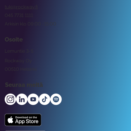
tuki@rockway.fi
045 7731 1111
Arkisin klo 09:00 -15:00
Osoite
Lemuntie 3-5
Rockway Oy
00510 Helsinki
Seuraa meitä