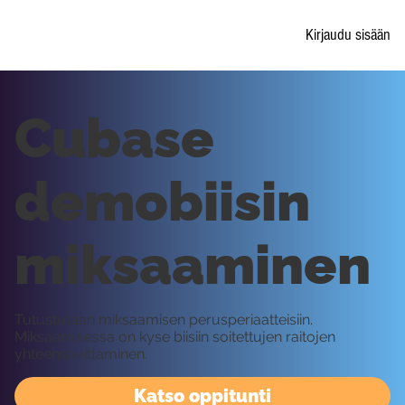
Kirjaudu sisään
Cubase
demobiisin
miksaaminen
Tutustutaan miksaamisen perusperiaatteisiin.
Miksaamisessa on kyse biisiin soitettujen raitojen
yhteensovittaminen.
Katso oppitunti