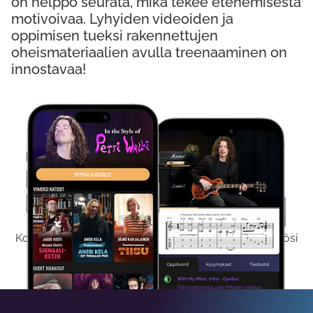
on helppo seurata, mikä tekee etenemisestä
motivoivaa. Lyhyiden videoiden ja
oppimisen tueksi rakennettujen
oheismateriaalien avulla treenaaminen on
innostavaa!
Kokeile Ilmaiseksi
Kokeilemalla ilmaiseksi saat koko sisältömme käyttöösi
viikon ajaksi.