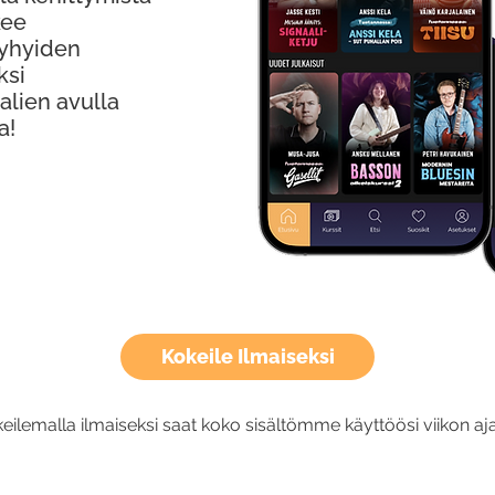
kee
Lyhyiden
ksi
alien avulla
a!
Kokeile Ilmaiseksi
eilemalla ilmaiseksi saat koko sisältömme käyttöösi viikon aja