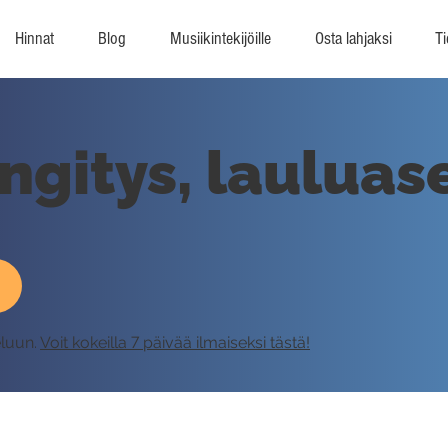
Hinnat
Blog
Musiikintekijöille
Osta lahjaksi
Ti
engitys, lauluas
eluun.
Voit kokeilla 7 päivää ilmaiseksi tästä!