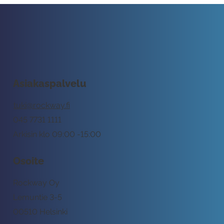
Asiakaspalvelu
tuki@rockway.fi
045 7731 1111
Arkisin klo 09:00 -15:00
Osoite
Rockway Oy
Lemuntie 3-5
00510 Helsinki