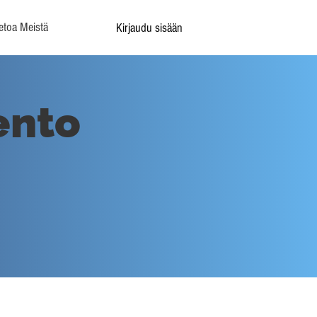
etoa Meistä
Kirjaudu sisään
ento