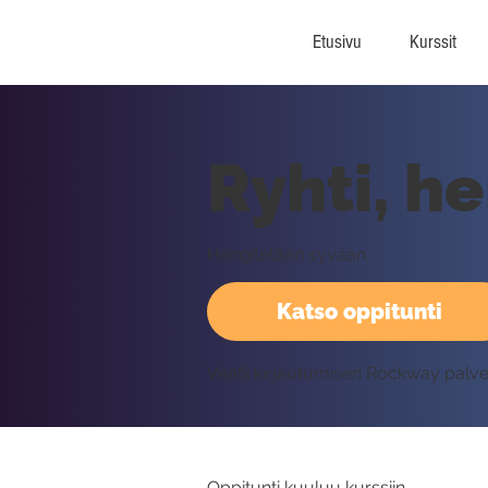
Etusivu
Kurssit
Ryhti, h
Hengitetään syvään.
Katso oppitunti
Vaatii kirjautumisen Rockway palv
Oppitunti kuuluu kurssiin