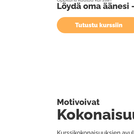
Löydä oma äänesi - 
Tutustu kurssiin
Motivoivat
Kokonaisu
Kurssikokonaisuuksien avul