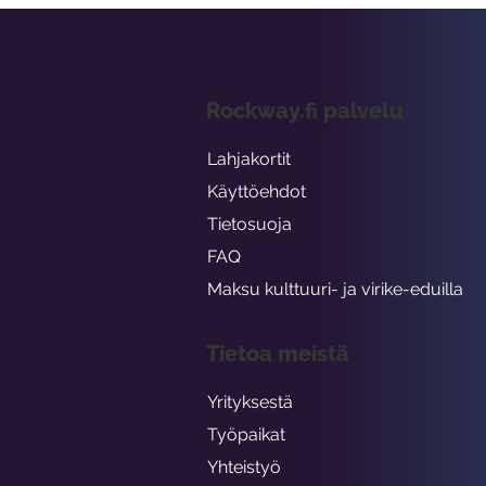
Rockway.fi palvelu
Lahjakortit
Käyttöehdot
Tietosuoja
FAQ
Maksu kulttuuri- ja virike-eduilla
Tietoa meistä
Yrityksestä
Työpaikat
Yhteistyö