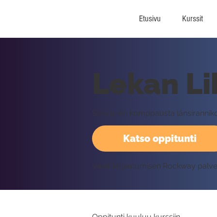
Etusivu
Kurssit
Lekan Li
Slowarien komppausta länsirannikon
Katso oppitunti
Vaatii kirjautumisen Rockway palv
Oppitunti kuuluu kurssiin