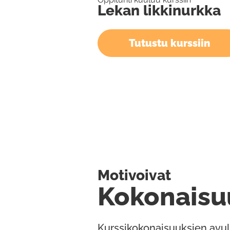
Lekan likkinurkka
Tutustu kurssiin
Motivoivat
Kokonaisu
Kurssikokonaisuuksien avul