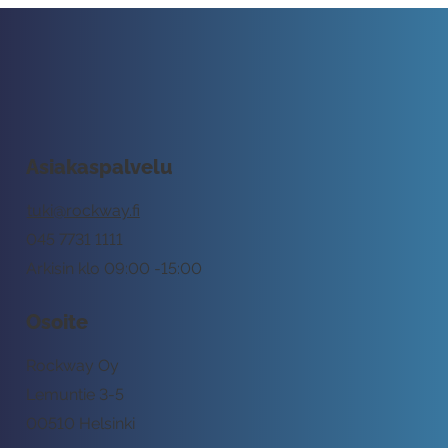
Asiakaspalvelu
tuki@rockway.fi
045 7731 1111
Arkisin klo 09:00 -15:00
Osoite
Rockway Oy
Lemuntie 3-5
00510 Helsinki