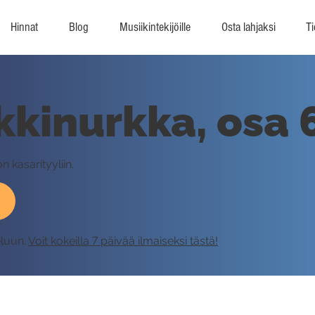
Hinnat
Blog
Musiikintekijöille
Osta lahjaksi
Ti
kkinurkka, osa 
 kasarityyliin.
eluun.
Voit kokeilla 7 päivää ilmaiseksi tästä!