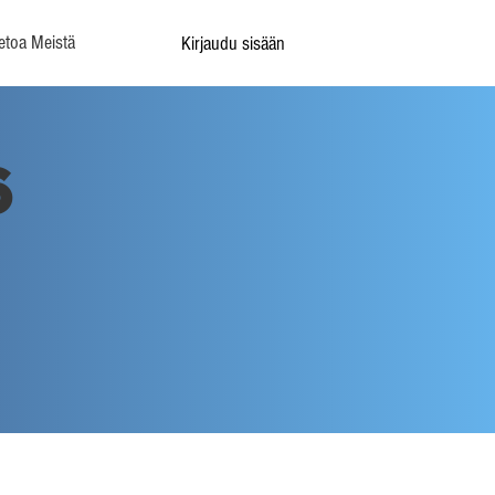
etoa Meistä
Kirjaudu sisään
6