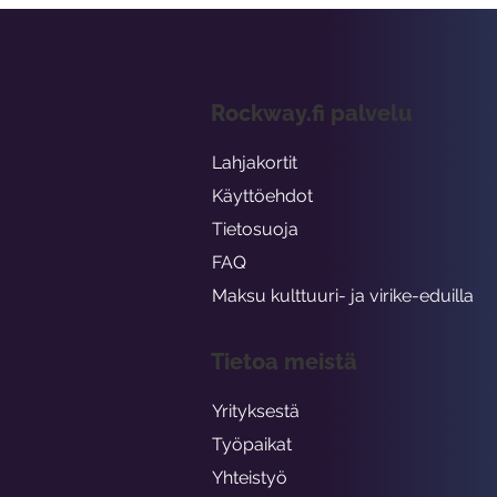
Rockway.fi palvelu
Lahjakortit
Käyttöehdot
Tietosuoja
FAQ
Maksu kulttuuri- ja virike-eduilla
Tietoa meistä
Yrityksestä
Työpaikat
Yhteistyö