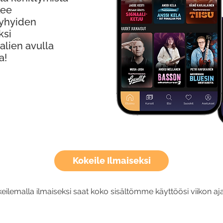
kee
Lyhyiden
ksi
alien avulla
a!
Kokeile Ilmaiseksi
eilemalla ilmaiseksi saat koko sisältömme käyttöösi viikon aja