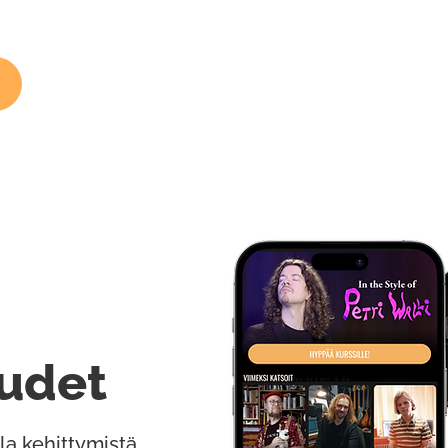
udet
la kehittymistä