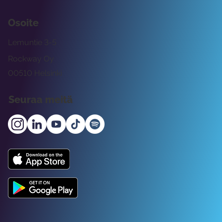
Osoite
Lemuntie 3-5
Rockway Oy
00510 Helsinki
Seuraa meitä