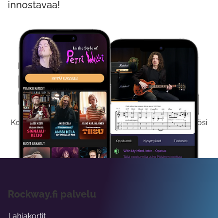
innostavaa!
Kokeile Ilmaiseksi
Kokeilemalla ilmaiseksi saat koko sisältömme käyttöösi
viikon ajaksi.
Rockway.fi palvelu
Lahjakortit