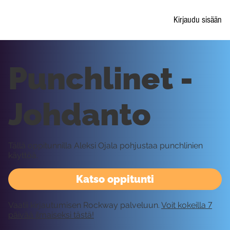
Kirjaudu sisään
Punchlinet -
Johdanto
Tällä oppitunnilla Aleksi Ojala pohjustaa punchlinien
käyttöä.
Katso oppitunti
Vaatii kirjautumisen Rockway palveluun.
Voit kokeilla 7
päivää ilmaiseksi tästä!