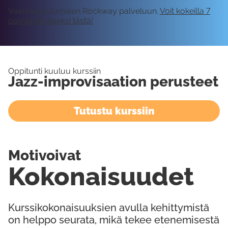
Vaatii kirjautumisen Rockway palveluun.
Voit kokeilla 7
päivää ilmaiseksi tästä!
Oppitunti kuuluu kurssiin
Jazz-improvisaation perusteet
Tutustu kurssiin
Motivoivat
Kokonaisuudet
Kurssikokonaisuuksien avulla kehittymistä
on helppo seurata, mikä tekee etenemisestä