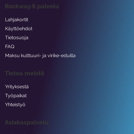
Rockway.fi palvelu
Lahjakortit
Käyttöehdot
Tietosuoja
FAQ
Maksu kulttuuri- ja virike-eduilla
Tietoa meistä
Yrityksestä
Työpaikat
Yhteistyö
Asiakaspalvelu