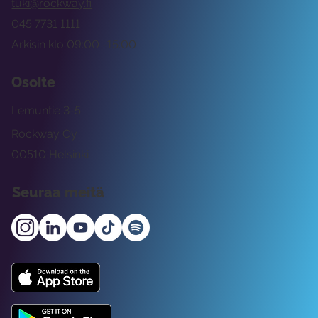
tuki@rockway.fi
045 7731 1111
Arkisin klo 09:00 -15:00
Osoite
Lemuntie 3-5
Rockway Oy
00510 Helsinki
Seuraa meitä