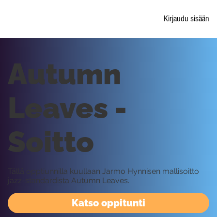
Kirjaudu sisään
Autumn
Leaves -
Soitto
Tällä opptiunnilla kuullaan Jarmo Hynnisen mallisoitto
jazz-standardista Autumn Leaves.
Katso oppitunti