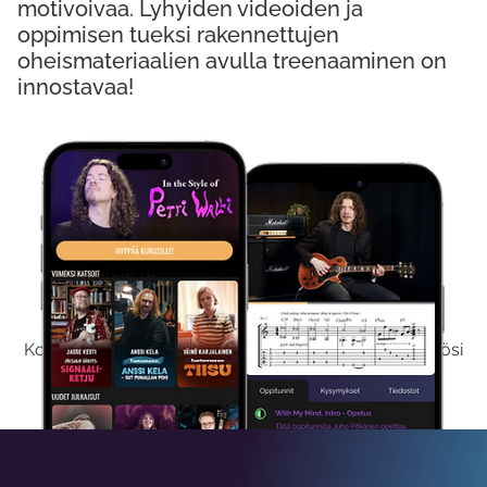
motivoivaa. Lyhyiden videoiden ja
oppimisen tueksi rakennettujen
oheismateriaalien avulla treenaaminen on
innostavaa!
Kokeile Ilmaiseksi
Kokeilemalla ilmaiseksi saat koko sisältömme käyttöösi
viikon ajaksi.