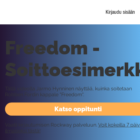
Kirjaudu sisään
Freedom -
Soittoesimerk
Tällä videolla Jarmo Hynninen näyttää, kuinka soitetaan
Robben Fordin kappale "Freedom".
Katso oppitunti
Vaatii kirjautumisen Rockway palveluun.
Voit kokeilla 7 päi
ilmaiseksi tästä!