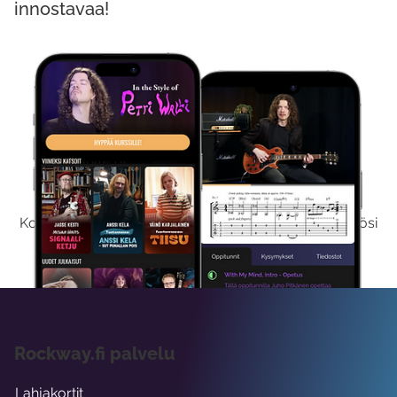
innostavaa!
Kokeile Ilmaiseksi
Kokeilemalla ilmaiseksi saat koko sisältömme käyttöösi
viikon ajaksi.
Rockway.fi palvelu
Lahjakortit