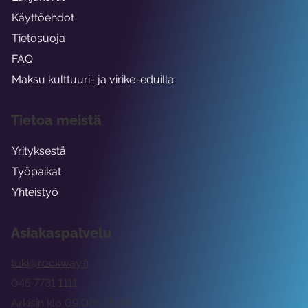
Käyttöehdot
Tietosuoja
FAQ
Maksu kulttuuri- ja virike-eduilla
Tietoa meistä
Yrityksestä
Työpaikat
Yhteistyö
Asiakaspalvelu
tuki@rockway.fi
045 7731 1111
Arkisin klo 09:00 -15:00