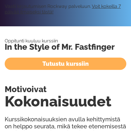
Vaatii kirjautumisen Rockway palveluun.
Voit kokeilla 7
päivää ilmaiseksi tästä!
Oppitunti kuuluu kurssiin
In the Style of Mr. Fastfinger
Tutustu kurssiin
Motivoivat
Kokonaisuudet
Kurssikokonaisuuksien avulla kehittymistä
on helppo seurata, mikä tekee etenemisestä