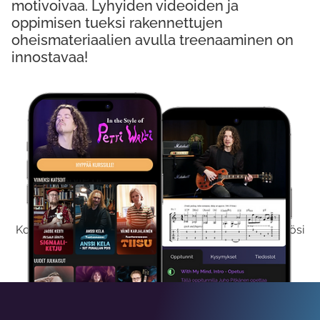
motivoivaa. Lyhyiden videoiden ja
oppimisen tueksi rakennettujen
oheismateriaalien avulla treenaaminen on
innostavaa!
Kokeile Ilmaiseksi
Kokeilemalla ilmaiseksi saat koko sisältömme käyttöösi
viikon ajaksi.