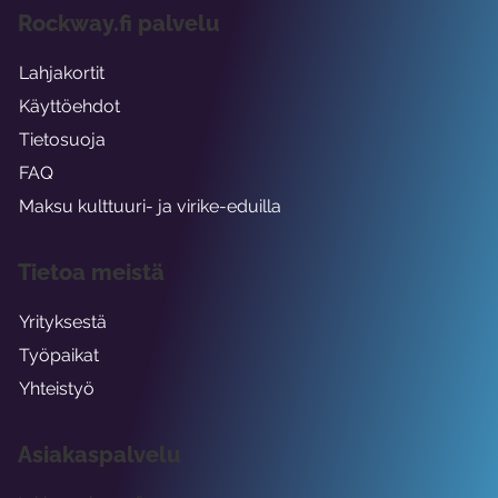
Rockway.fi palvelu
Lahjakortit
Käyttöehdot
Tietosuoja
FAQ
Maksu kulttuuri- ja virike-eduilla
Tietoa meistä
Yrityksestä
Työpaikat
Yhteistyö
Asiakaspalvelu