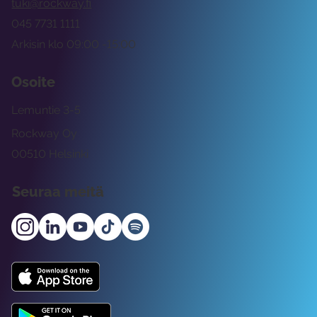
tuki@rockway.fi
045 7731 1111
Arkisin klo 09:00 -15:00
Osoite
Lemuntie 3-5
Rockway Oy
00510 Helsinki
Seuraa meitä