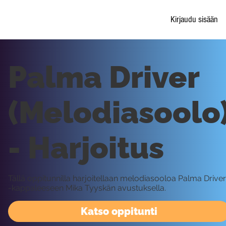
Kirjaudu sisään
Palma Driver
(Melodiasoolo
- Harjoitus
Tällä oppitunnilla harjoitellaan melodiasooloa Palma Driver
-kappaleeseen Mika Tyyskän avustuksella.
Katso oppitunti