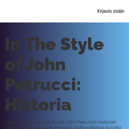
Kirjaudu sisään
In The Style
of John
Petrucci:
Historia
Tällä oppitunnilla saat kuulla John Petruccin historian
lyhyesti. Minkä ikäisenä Petrucci aloitti soittonsa ja onko