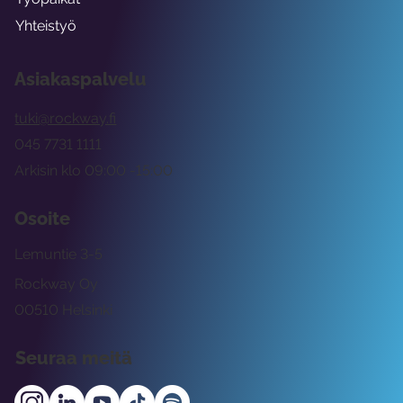
Yhteistyö
Asiakaspalvelu
tuki@rockway.fi
045 7731 1111
Arkisin klo 09:00 -15:00
Osoite
Lemuntie 3-5
Rockway Oy
00510 Helsinki
Seuraa meitä