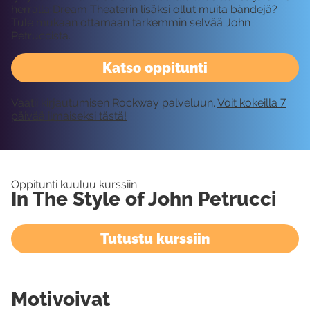
herralla Dream Theaterin lisäksi ollut muita bändejä?
Tule mukaan ottamaan tarkemmin selvää John
Petruccista.
Katso oppitunti
Vaatii kirjautumisen Rockway palveluun.
Voit kokeilla 7
päivää ilmaiseksi tästä!
Oppitunti kuuluu kurssiin
In The Style of John Petrucci
Tutustu kurssiin
Motivoivat