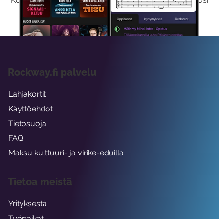
Kokeilemalla ilmaiseksi saat koko sisältömme käyttöösi
viikon ajaksi.
Rockway.fi palvelu
Lahjakortit
Käyttöehdot
Tietosuoja
FAQ
Maksu kulttuuri- ja virike-eduilla
Tietoa meistä
Yrityksestä
Työpaikat