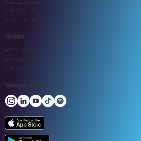
tuki@rockway.fi
045 7731 1111
Arkisin klo 09:00 -15:00
Osoite
Lemuntie 3-5
Rockway Oy
00510 Helsinki
Seuraa meitä