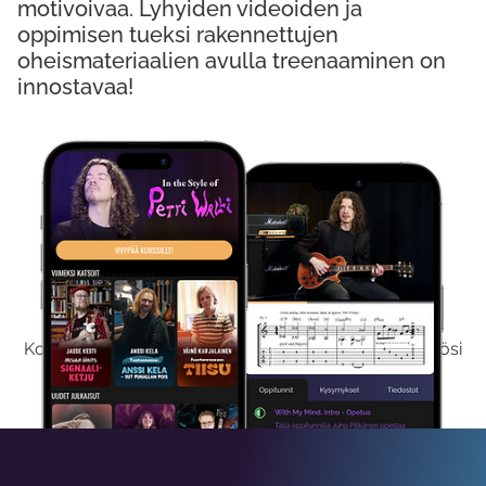
motivoivaa. Lyhyiden videoiden ja
oppimisen tueksi rakennettujen
oheismateriaalien avulla treenaaminen on
innostavaa!
Kokeile Ilmaiseksi
Kokeilemalla ilmaiseksi saat koko sisältömme käyttöösi
viikon ajaksi.