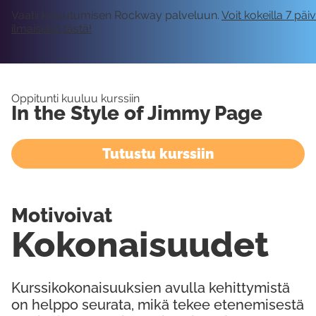
Vaatii kirjautumisen Rockway palveluun.
Voit kokeilla 7 päi
ilmaiseksi tästä!
Oppitunti kuuluu kurssiin
In the Style of Jimmy Page
Tutustu kurssiin
Motivoivat
Kokonaisuudet
Kurssikokonaisuuksien avulla kehittymistä
on helppo seurata, mikä tekee etenemisestä