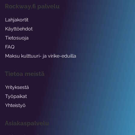
Rockway.fi palvelu
Lahjakortit
Käyttöehdot
Tietosuoja
FAQ
Maksu kulttuuri- ja virike-eduilla
Tietoa meistä
Yrityksestä
Työpaikat
Yhteistyö
Asiakaspalvelu