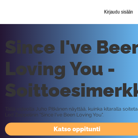
Kirjaudu sisään
Since I've Bee
Loving You -
Soittoesimerk
Tällä videolla Juho Pitkänen näyttää, kuinka kitaralla soitet
Led Zeppelinin "Since I've Been Loving You".
Katso oppitunti