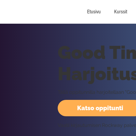
Etusivu
Kurssit
Good Tim
Harjoitu
Tällä oppitunnilla harjoitellaan "G
Katso oppitunti
Vaatii kirjautumisen Rockway palv