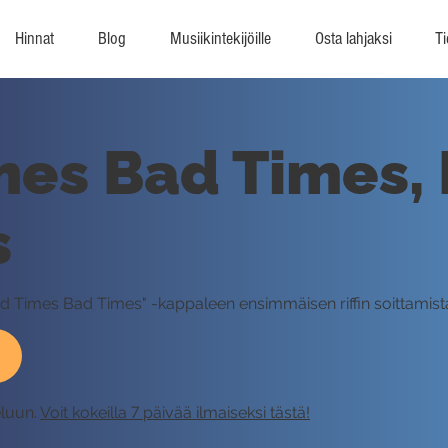
Hinnat
Blog
Musiikintekijöille
Osta lahjaksi
Ti
es Bad Times, Ri
s
ood Times Bad Times" -kappaleen ensimmäisen riffin soittamista 
eluun.
Voit kokeilla 7 päivää ilmaiseksi tästä!