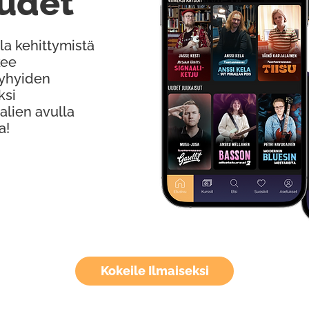
udet
la kehittymistä
kee
Lyhyiden
ksi
alien avulla
a!
Kokeile Ilmaiseksi