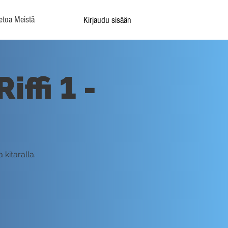
etoa Meistä
Kirjaudu sisään
ffi 1 -
kitaralla.