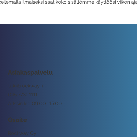
eilemalla ilmaiseksi saat koko sisältömme käyttöösi viikon aja
Asiakaspalvelu
tuki@rockway.fi
045 7731 1111
Arkisin klo 09:00 -15:00
Osoite
Rockway Oy