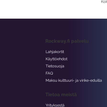
Kok
Rockway.fi palvelu
Lahjakortit
Käyttöehdot
Tietosuoja
FAQ
Maksu kulttuuri- ja virike-eduilla
Tietoa meistä
Yrityksestä