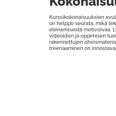
Kokonaisu
Kurssikokonaisuuksien avul
on helppo seurata, mikä te
etenemisestä motivoivaa. 
videoiden ja oppimisen tue
rakennettujen oheismateria
treenaaminen on innostava