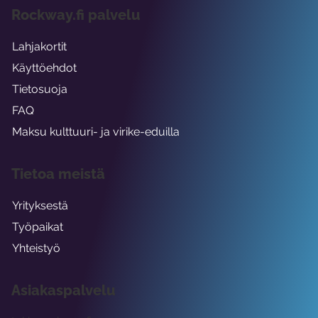
Rockway.fi palvelu
Lahjakortit
Käyttöehdot
Tietosuoja
FAQ
Maksu kulttuuri- ja virike-eduilla
Tietoa meistä
Yrityksestä
Työpaikat
Yhteistyö
Asiakaspalvelu