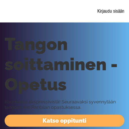
Kirjaudu sisään
Tangon
soittaminen -
Opetus
Kuumaa ja ekspressiivistä! Seuraavaksi syvennytään
tangoon Iiro Rantalan opastuksessa.
Katso oppitunti