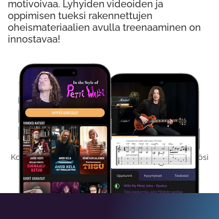
motivoivaa. Lyhyiden videoiden ja
oppimisen tueksi rakennettujen
oheismateriaalien avulla treenaaminen on
innostavaa!
Kokeile Ilmaiseksi
Kokeilemalla ilmaiseksi saat koko sisältömme käyttöösi
viikon ajaksi.