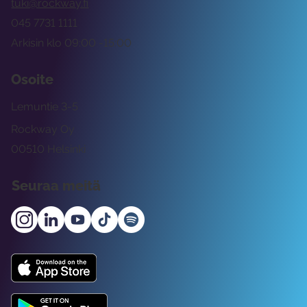
tuki@rockway.fi
045 7731 1111
Arkisin klo 09:00 -15:00
Osoite
Lemuntie 3-5
Rockway Oy
00510 Helsinki
Seuraa meitä