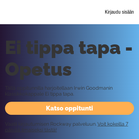
Kirjaudu sisään
Ei tippa tapa -
Opetus
Tällä oppitunnilla harjoitellaan Irwin Goodmanin
klassikkokappale Ei tippa tapa.
Katso oppitunti
Vaatii kirjautumisen Rockway palveluun.
Voit kokeilla 7
päivää ilmaiseksi tästä!