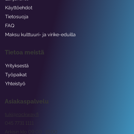
Käyttöehdot
Tietosuoja
FAQ
Maksu kulttuuri- ja virike-eduilla
Tietoa meistä
Yrityksestä
Työpaikat
Yhteistyö
Asiakaspalvelu
tuki@rockway.fi
045 7731 1111
Arkisin klo 09:00 -15:00