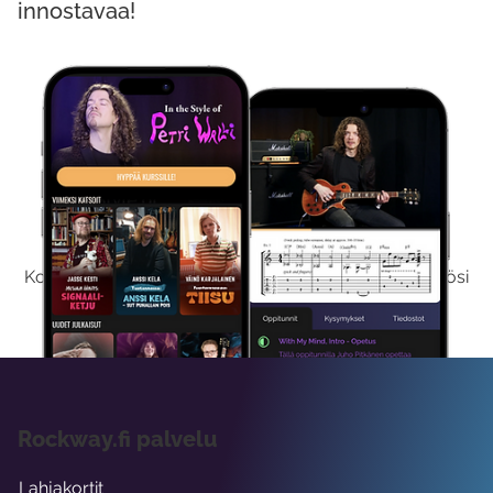
innostavaa!
Kokeile Ilmaiseksi
Kokeilemalla ilmaiseksi saat koko sisältömme käyttöösi
viikon ajaksi.
Rockway.fi palvelu
Lahjakortit