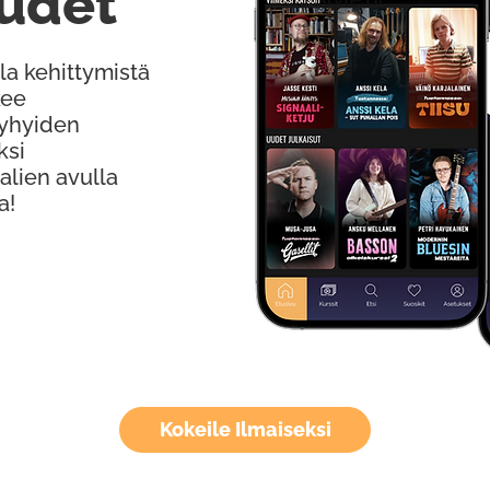
udet
la kehittymistä
kee
Lyhyiden
ksi
alien avulla
a!
Kokeile Ilmaiseksi