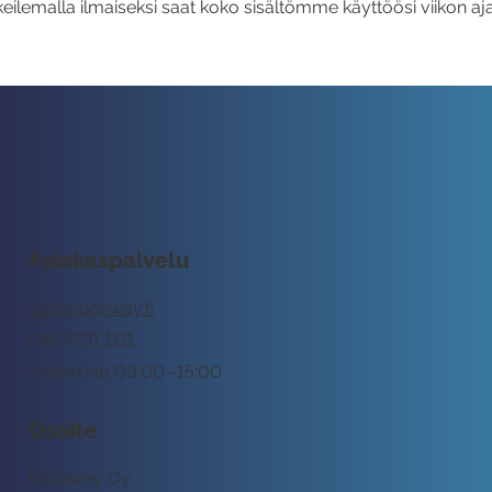
eilemalla ilmaiseksi saat koko sisältömme käyttöösi viikon aja
Asiakaspalvelu
tuki@rockway.fi
045 7731 1111
Arkisin klo 09:00 -15:00
Osoite
Rockway Oy