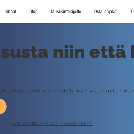
Hinnat
Blog
Musiikintekijöille
Osta lahjaksi
Ti
susta niin että
Jokisen kanssa yhdessä kappale Tykkään susta niin että halkee
eluun.
Voit kokeilla 7 päivää ilmaiseksi tästä!