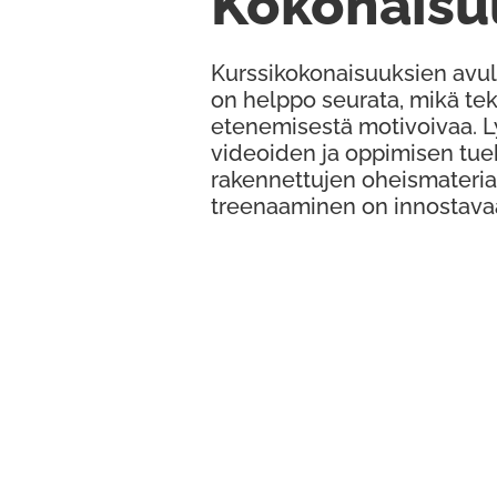
Kokonaisu
Kurssikokonaisuuksien avul
on helppo seurata, mikä te
etenemisestä motivoivaa. 
videoiden ja oppimisen tue
rakennettujen oheismateria
treenaaminen on innostava