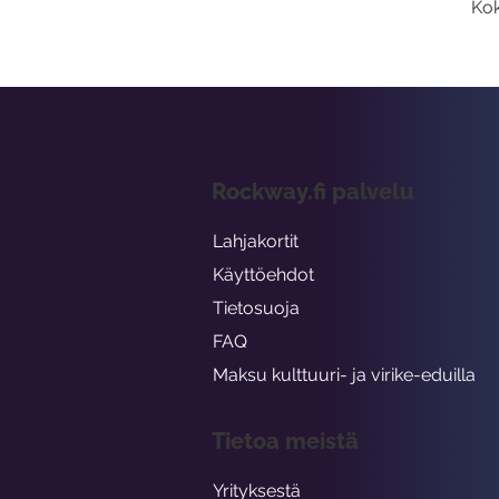
Kok
Rockway.fi palvelu
Lahjakortit
Käyttöehdot
Tietosuoja
FAQ
Maksu kulttuuri- ja virike-eduilla
Tietoa meistä
Yrityksestä