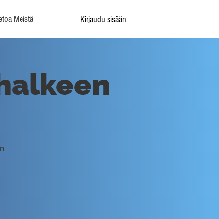
etoa Meistä
Kirjaudu sisään
 halkeen
n.