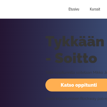
Etusivu
Kurssit
Tykkään 
- Soitto
Tällä oppitunnilla soitetaan Mikko 
Katso oppitunti
Vaatii kirjautumisen Rockway palv