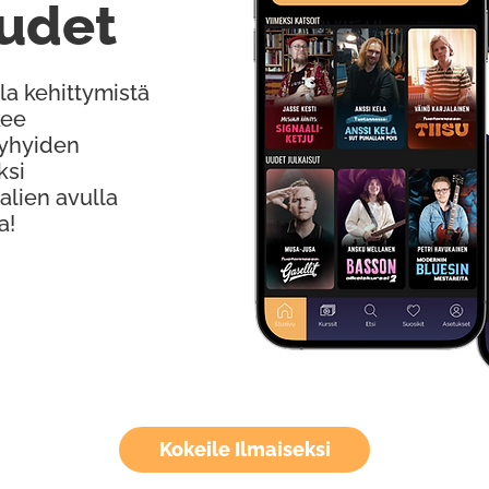
udet
la kehittymistä
kee
Lyhyiden
ksi
alien avulla
a!
Kokeile Ilmaiseksi