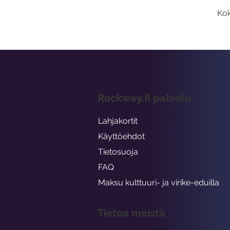
Kok
Rockway.fi palvelu
Lahjakortit
Käyttöehdot
Tietosuoja
FAQ
Maksu kulttuuri- ja virike-eduilla
Tietoa meistä