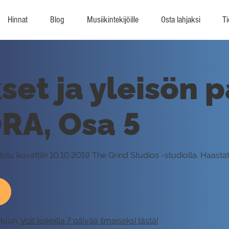
Hinnat
Blog
Musiikintekijöille
Osta lahjaksi
Ti
set ja yleisön p
RA, Osa 5
telu kuvattiin 10.10.2019 The Grind Studios -studiolla. Haastatt
eluun.
Voit kokeilla 7 päivää ilmaiseksi tästä!