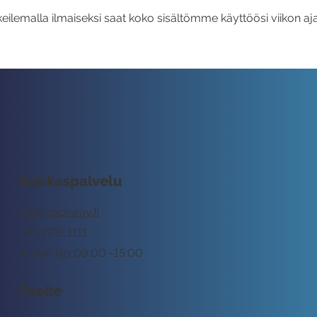
eilemalla ilmaiseksi saat koko sisältömme käyttöösi viikon aja
Asiakaspalvelu
tuki@rockway.fi
045 7731 1111
Arkisin klo 09:00 -15:00
Osoite