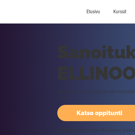
Etusivu
Kurssit
Sanoituk
ELLINOO
Ellinooran ja Samuli Sirviön haastat
osa.
Katso oppitunti
Vaatii kirjautumisen Rockway palv