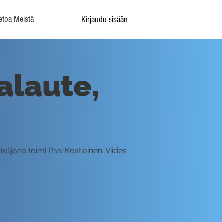
etoa Meistä
Kirjaudu sisään
alaute,
elijana toimi Pasi Kostiainen. Viides