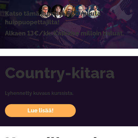
Katso tämä kurssi ja 600 muuta
huippuopettajilta!
Alkaen 13€/kk. Katkaise milloin haluat.
Country-kitara
Lyhennetty kuvaus kurssista.
Lue lisää!