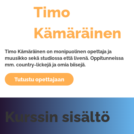
Timo
Kämäräinen
Timo Kämäräinen on monipuolinen opettaja ja
muusikko sekä studiossa että livenä. Oppitunneissa
mm. country-lickejä ja omia biisejä.
Tutustu opettajaan
Kurssin sisältö