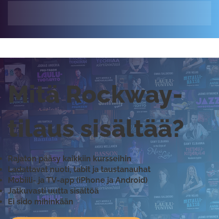
Mitä Rockway-
tilaus sisältää?
Rajaton pääsy kaikkiin kursseihin
Ladattavat nuoti, tabit ja taustanauhat
Mobiili- ja TV-app (iPhone ja Android)
Jatkuvasti uutta sisältöä
Ei sido mihinkään