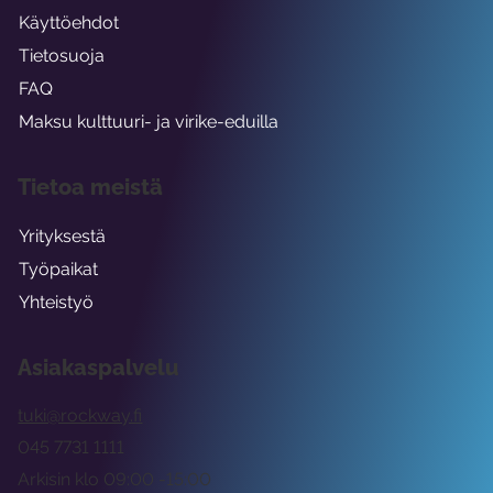
Käyttöehdot
Tietosuoja
FAQ
Maksu kulttuuri- ja virike-eduilla
Tietoa meistä
Yrityksestä
Työpaikat
Yhteistyö
Asiakaspalvelu
tuki@rockway.fi
045 7731 1111
Arkisin klo 09:00 -15:00