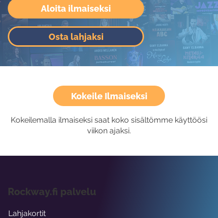
Aloita ilmaiseksi
Osta lahjaksi
Kokeile Ilmaiseksi
Kokeilemalla ilmaiseksi saat koko sisältömme käyttöösi
viikon ajaksi.
Rockway.fi palvelu
Lahjakortit