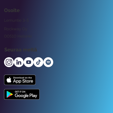
Osoite
Lemuntie 3-5
Rockway Oy
00510 Helsinki
Seuraa meitä