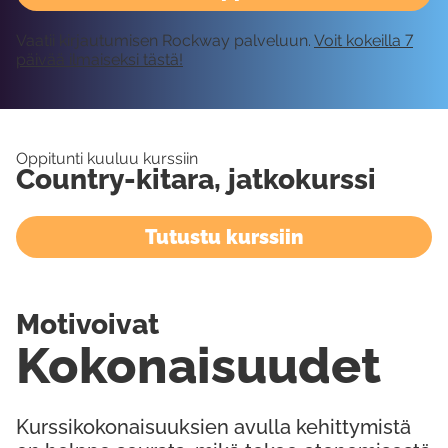
Vaatii kirjautumisen Rockway palveluun.
Voit kokeilla 7
päivää ilmaiseksi tästä!
Oppitunti kuuluu kurssiin
Country-kitara, jatkokurssi
Tutustu kurssiin
Motivoivat
Kokonaisuudet
Kurssikokonaisuuksien avulla kehittymistä