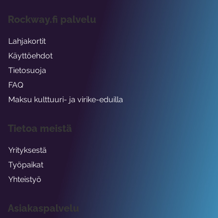
Rockway.fi palvelu
Lahjakortit
Käyttöehdot
Tietosuoja
FAQ
Maksu kulttuuri- ja virike-eduilla
Tietoa meistä
Yrityksestä
Työpaikat
Yhteistyö
Asiakaspalvelu