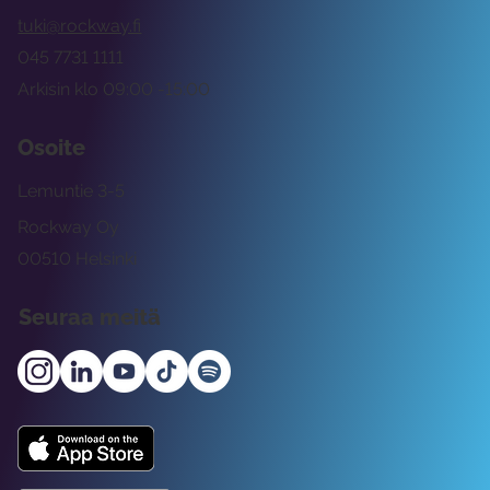
tuki@rockway.fi
045 7731 1111
Arkisin klo 09:00 -15:00
Osoite
Lemuntie 3-5
Rockway Oy
00510 Helsinki
Seuraa meitä