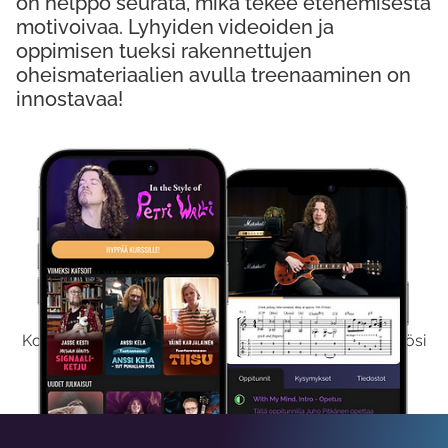
on helppo seurata, mikä tekee etenemisestä
motivoivaa. Lyhyiden videoiden ja
oppimisen tueksi rakennettujen
oheismateriaalien avulla treenaaminen on
innostavaa!
Kokeile Ilmaiseksi
Kokeilemalla ilmaiseksi saat koko sisältömme käyttöösi
viikon ajaksi.