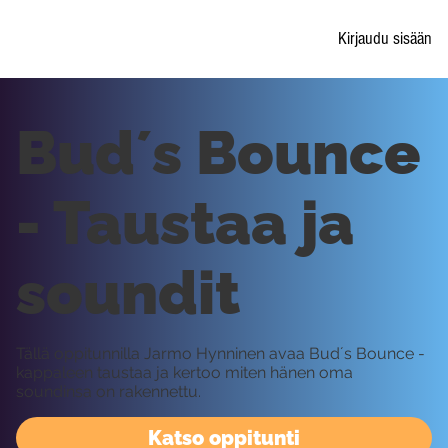
Kirjaudu sisään
Bud´s Bounce
- Taustaa ja
soundit
Tällä oppitunnilla Jarmo Hynninen avaa Bud´s Bounce -
kappaleen taustaa ja kertoo miten hänen oma
soundinsa on rakennettu.
Katso oppitunti